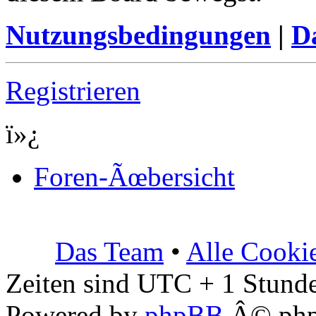
Nutzungsbedingungen
|
Da
Registrieren
ï»¿
Foren-Ãœbersicht
Das Team
•
Alle Cooki
Zeiten sind UTC + 1 Stunde
Powered by
phpBB
Â© php