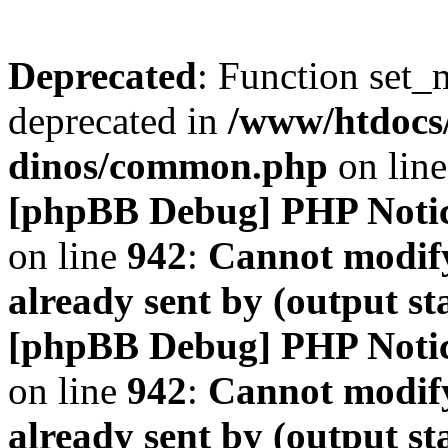
Deprecated
: Function set_
deprecated in
/www/htdocs
dinos/common.php
on lin
[phpBB Debug] PHP Noti
on line
942
:
Cannot modify
already sent by (output s
[phpBB Debug] PHP Noti
on line
942
:
Cannot modify
already sent by (output s