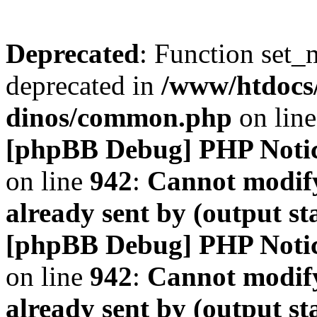
Deprecated
: Function set_
deprecated in
/www/htdocs
dinos/common.php
on lin
[phpBB Debug] PHP Noti
on line
942
:
Cannot modify
already sent by (output s
[phpBB Debug] PHP Noti
on line
942
:
Cannot modify
already sent by (output s