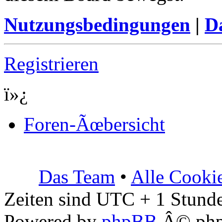
Nutzungsbedingungen
|
Da
Registrieren
ï»¿
Foren-Ãœbersicht
Das Team
•
Alle Cooki
Zeiten sind UTC + 1 Stunde
Powered by
phpBB
Â© php