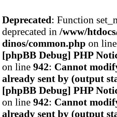
Deprecated
: Function set_
deprecated in
/www/htdocs
dinos/common.php
on lin
[phpBB Debug] PHP Noti
on line
942
:
Cannot modify
already sent by (output s
[phpBB Debug] PHP Noti
on line
942
:
Cannot modify
already sent by (output s