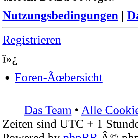
Nutzungsbedingungen
|
Da
Registrieren
ï»¿
Foren-Ãœbersicht
Das Team
•
Alle Cooki
Zeiten sind UTC + 1 Stunde
Powered by
phpBB
Â© php