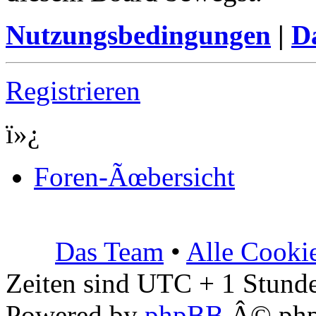
Nutzungsbedingungen
|
Da
Registrieren
ï»¿
Foren-Ãœbersicht
Das Team
•
Alle Cooki
Zeiten sind UTC + 1 Stunde
Powered by
phpBB
Â© php