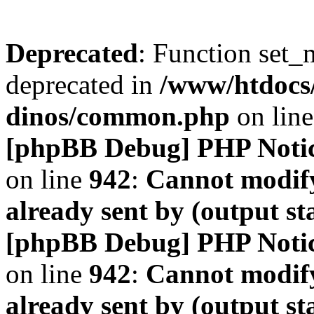
Deprecated
: Function set_
deprecated in
/www/htdocs
dinos/common.php
on lin
[phpBB Debug] PHP Noti
on line
942
:
Cannot modify
already sent by (output s
[phpBB Debug] PHP Noti
on line
942
:
Cannot modify
already sent by (output s