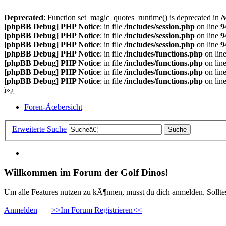
Deprecated
: Function set_magic_quotes_runtime() is deprecated in
/
[phpBB Debug] PHP Notice
: in file
/includes/session.php
on line
9
[phpBB Debug] PHP Notice
: in file
/includes/session.php
on line
9
[phpBB Debug] PHP Notice
: in file
/includes/session.php
on line
9
[phpBB Debug] PHP Notice
: in file
/includes/functions.php
on lin
[phpBB Debug] PHP Notice
: in file
/includes/functions.php
on lin
[phpBB Debug] PHP Notice
: in file
/includes/functions.php
on lin
[phpBB Debug] PHP Notice
: in file
/includes/functions.php
on lin
ï»¿
Foren-Ãœbersicht
Erweiterte Suche
Willkommen im Forum der Golf Dinos!
Um alle Features nutzen zu kÃ¶nnen, musst du dich anmelden. Solltest
Anmelden
>>Im Forum Registrieren<<