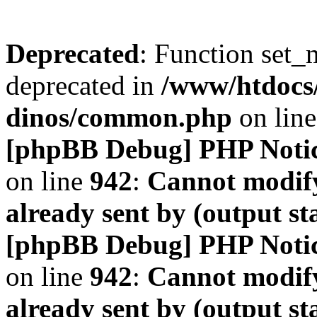
Deprecated
: Function set_
deprecated in
/www/htdocs
dinos/common.php
on lin
[phpBB Debug] PHP Noti
on line
942
:
Cannot modify
already sent by (output s
[phpBB Debug] PHP Noti
on line
942
:
Cannot modify
already sent by (output s