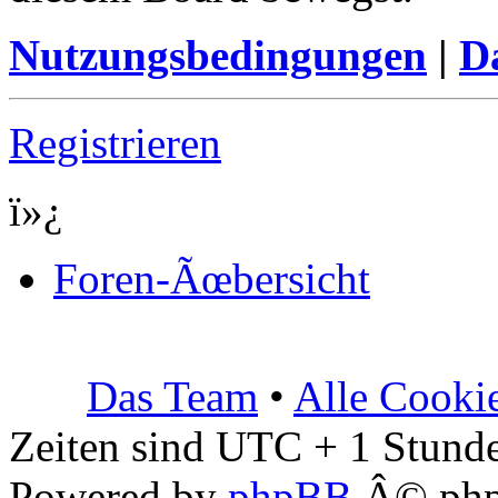
Nutzungsbedingungen
|
Da
Registrieren
ï»¿
Foren-Ãœbersicht
Das Team
•
Alle Cooki
Zeiten sind UTC + 1 Stunde
Powered by
phpBB
Â© php