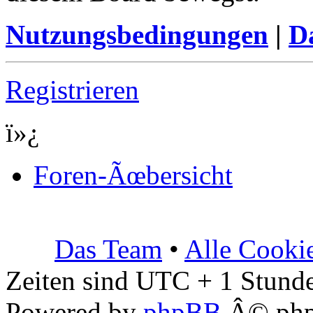
Nutzungsbedingungen
|
Da
Registrieren
ï»¿
Foren-Ãœbersicht
Das Team
•
Alle Cooki
Zeiten sind UTC + 1 Stunde
Powered by
phpBB
Â© php