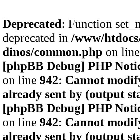
Deprecated
: Function set_
deprecated in
/www/htdocs
dinos/common.php
on lin
[phpBB Debug] PHP Noti
on line
942
:
Cannot modify
already sent by (output s
[phpBB Debug] PHP Noti
on line
942
:
Cannot modify
already sent by (output s