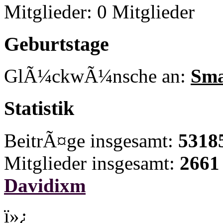
Mitglieder: 0 Mitglieder
Geburtstage
GlÃ¼ckwÃ¼nsche an:
Sma
Statistik
BeitrÃ¤ge insgesamt:
5318
Mitglieder insgesamt:
2661
Davidixm
ï»¿