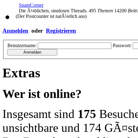
SpamCorner
Die Ã¼blichen, sinnlosen Threads.
495
Themen
14200
Beit
(Der Postcounter ist natÃ¼rlich aus)
Anmelden
oder
Registrieren
Benutzername:
Passwort:
Extras
Wer ist online?
Insgesamt sind
175
Besucher
unsichtbare und 174 GÃ¤st