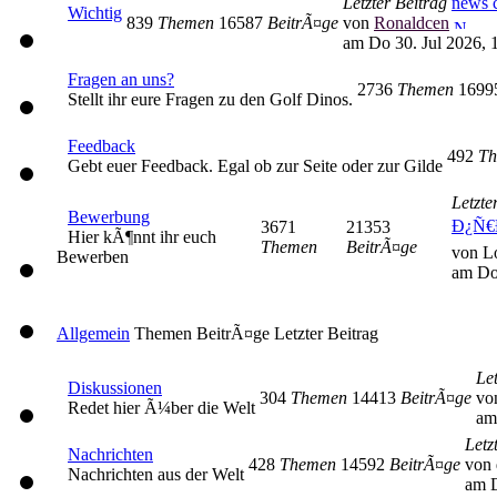
Letzter Beitrag
news c
Wichtig
839
Themen
16587
BeitrÃ¤ge
von
Ronaldcen
am Do 30. Jul 2026, 
Fragen an uns?
2736
Themen
169
Stellt ihr eure Fragen zu den Golf Dinos.
Feedback
492
Th
Gebt euer Feedback. Egal ob zur Seite oder zur Gilde
Letzte
Bewerbung
Ð¿Ñ€
3671
21353
Hier kÃ¶nnt ihr euch
Themen
BeitrÃ¤ge
von L
Bewerben
am Do
Allgemein
Themen
BeitrÃ¤ge
Letzter Beitrag
Let
Diskussionen
304
Themen
14413
BeitrÃ¤ge
vo
Redet hier Ã¼ber die Welt
am
Letz
Nachrichten
428
Themen
14592
BeitrÃ¤ge
von 
Nachrichten aus der Welt
am D