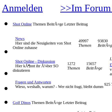
Anmelden
>>Im Forum 
Shot Online
Themen
BeitrÃ¤ge
Letzter Beitrag
News
49997
93830
Hier sind die Neuigkeiten von Shot
Themen
BeitrÃ¤g
Online zuhause
L
Shot Online - Diskussion
1272
15657
Ð
Hier kÃ¶nnt ihr Ã¼ber SO
Themen
BeitrÃ¤ge
v
diskutieren
a
Fragen und Antworten
925
Wieso, weshalb, warum? - Wer nicht fragt, bleibt dumm
Golf Dinos
Themen
BeitrÃ¤ge
Letzter Beitrag