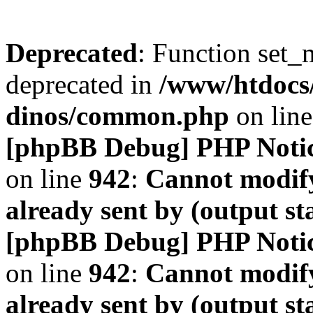
Deprecated
: Function set_
deprecated in
/www/htdocs
dinos/common.php
on lin
[phpBB Debug] PHP Noti
on line
942
:
Cannot modify
already sent by (output s
[phpBB Debug] PHP Noti
on line
942
:
Cannot modify
already sent by (output s