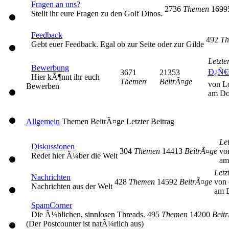
Fragen an uns?
2736
Themen
169
Stellt ihr eure Fragen zu den Golf Dinos.
Feedback
492
Th
Gebt euer Feedback. Egal ob zur Seite oder zur Gilde
Letzte
Bewerbung
Ð¿Ñ€
3671
21353
Hier kÃ¶nnt ihr euch
Themen
BeitrÃ¤ge
von L
Bewerben
am Do
Allgemein
Themen
BeitrÃ¤ge
Letzter Beitrag
Let
Diskussionen
304
Themen
14413
BeitrÃ¤ge
vo
Redet hier Ã¼ber die Welt
am
Letz
Nachrichten
428
Themen
14592
BeitrÃ¤ge
von 
Nachrichten aus der Welt
am D
SpamCorner
Die Ã¼blichen, sinnlosen Threads.
495
Themen
14200
Beit
(Der Postcounter ist natÃ¼rlich aus)