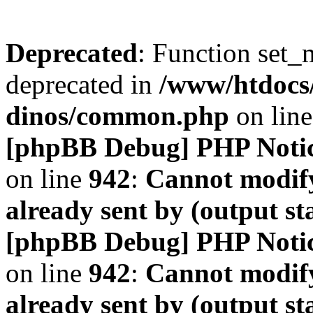
Deprecated
: Function set_
deprecated in
/www/htdocs
dinos/common.php
on lin
[phpBB Debug] PHP Noti
on line
942
:
Cannot modify
already sent by (output s
[phpBB Debug] PHP Noti
on line
942
:
Cannot modify
already sent by (output s