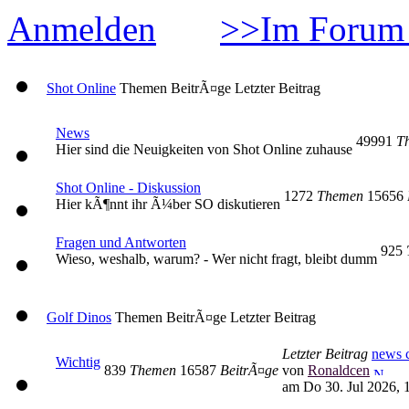
Anmelden
>>Im Forum 
Shot Online
Themen
BeitrÃ¤ge
Letzter Beitrag
News
49991
T
Hier sind die Neuigkeiten von Shot Online zuhause
Shot Online - Diskussion
1272
Themen
15656
Hier kÃ¶nnt ihr Ã¼ber SO diskutieren
Fragen und Antworten
925
Wieso, weshalb, warum? - Wer nicht fragt, bleibt dumm
Golf Dinos
Themen
BeitrÃ¤ge
Letzter Beitrag
Letzter Beitrag
news c
Wichtig
839
Themen
16587
BeitrÃ¤ge
von
Ronaldcen
am Do 30. Jul 2026, 