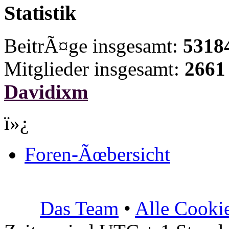
Statistik
BeitrÃ¤ge insgesamt:
5318
Mitglieder insgesamt:
2661
Davidixm
ï»¿
Foren-Ãœbersicht
Das Team
•
Alle Cooki