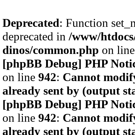
Deprecated
: Function set_
deprecated in
/www/htdocs
dinos/common.php
on lin
[phpBB Debug] PHP Noti
on line
942
:
Cannot modify
already sent by (output s
[phpBB Debug] PHP Noti
on line
942
:
Cannot modify
already sent by (output s