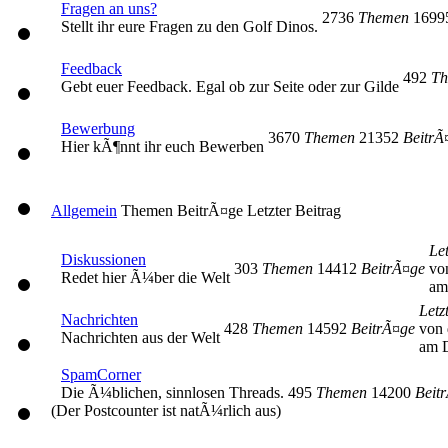
Fragen an uns?
2736
Themen
169
Stellt ihr eure Fragen zu den Golf Dinos.
Feedback
492
Th
Gebt euer Feedback. Egal ob zur Seite oder zur Gilde
Bewerbung
3670
Themen
21352
BeitrÃ
Hier kÃ¶nnt ihr euch Bewerben
Allgemein
Themen
BeitrÃ¤ge
Letzter Beitrag
Let
Diskussionen
303
Themen
14412
BeitrÃ¤ge
vo
Redet hier Ã¼ber die Welt
am
Letz
Nachrichten
428
Themen
14592
BeitrÃ¤ge
von 
Nachrichten aus der Welt
am D
SpamCorner
Die Ã¼blichen, sinnlosen Threads.
495
Themen
14200
Beit
(Der Postcounter ist natÃ¼rlich aus)