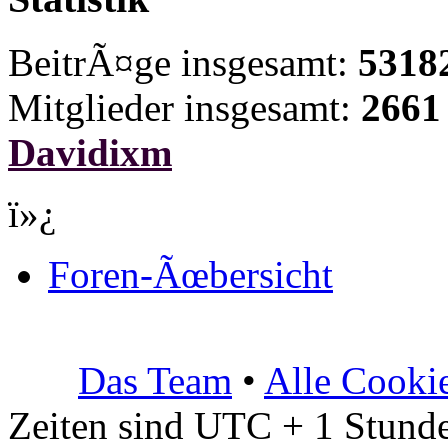
BeitrÃ¤ge insgesamt:
5318
Mitglieder insgesamt:
2661
Davidixm
ï»¿
Foren-Ãœbersicht
Das Team
•
Alle Cooki
Zeiten sind UTC + 1 Stunde