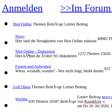
Anmelden
>>Im Forum 
Shot Online
Themen
BeitrÃ¤ge
Letzter Beitrag
News
49983
T
Hier sind die Neuigkeiten von Shot Online zuhause
Shot Online - Diskussion
1272
Themen
15656
Hier kÃ¶nnt ihr Ã¼ber SO diskutieren
Fragen und Antworten
925
Wieso, weshalb, warum? - Wer nicht fragt, bleibt dumm
Golf Dinos
Themen
BeitrÃ¤ge
Letzter Beitrag
Letzter Beitrag
news c
Wichtig
839
Themen
16587
BeitrÃ¤ge
von
Ronaldcen
am Do 30. Jul 2026, 