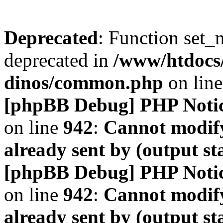
Deprecated
: Function set_
deprecated in
/www/htdocs
dinos/common.php
on lin
[phpBB Debug] PHP Noti
on line
942
:
Cannot modify
already sent by (output s
[phpBB Debug] PHP Noti
on line
942
:
Cannot modify
already sent by (output s