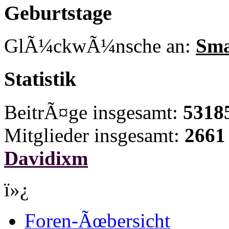
Geburtstage
GlÃ¼ckwÃ¼nsche an:
Sma
Statistik
BeitrÃ¤ge insgesamt:
5318
Mitglieder insgesamt:
2661
Davidixm
ï»¿
Foren-Ãœbersicht