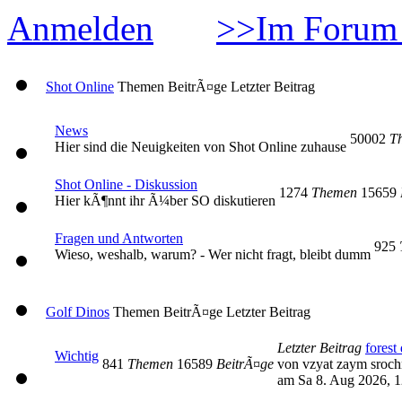
Anmelden
>>Im Forum 
Shot Online
Themen
BeitrÃ¤ge
Letzter Beitrag
News
50002
T
Hier sind die Neuigkeiten von Shot Online zuhause
Shot Online - Diskussion
1274
Themen
15659
Hier kÃ¶nnt ihr Ã¼ber SO diskutieren
Fragen und Antworten
925
Wieso, weshalb, warum? - Wer nicht fragt, bleibt dumm
Golf Dinos
Themen
BeitrÃ¤ge
Letzter Beitrag
Letzter Beitrag
forest 
Wichtig
841
Themen
16589
BeitrÃ¤ge
von vzyat zaym sroc
am Sa 8. Aug 2026, 1