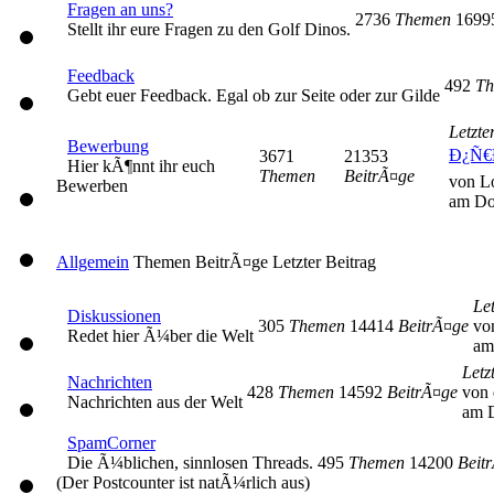
Fragen an uns?
2736
Themen
169
Stellt ihr eure Fragen zu den Golf Dinos.
Feedback
492
Th
Gebt euer Feedback. Egal ob zur Seite oder zur Gilde
Letzte
Bewerbung
Ð¿Ñ€
3671
21353
Hier kÃ¶nnt ihr euch
Themen
BeitrÃ¤ge
von L
Bewerben
am Do
Allgemein
Themen
BeitrÃ¤ge
Letzter Beitrag
Let
Diskussionen
305
Themen
14414
BeitrÃ¤ge
vo
Redet hier Ã¼ber die Welt
am
Letz
Nachrichten
428
Themen
14592
BeitrÃ¤ge
von 
Nachrichten aus der Welt
am D
SpamCorner
Die Ã¼blichen, sinnlosen Threads.
495
Themen
14200
Beit
(Der Postcounter ist natÃ¼rlich aus)