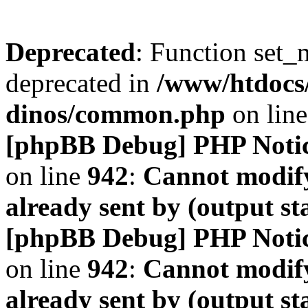
Deprecated
: Function set_
deprecated in
/www/htdocs
dinos/common.php
on lin
[phpBB Debug] PHP Noti
on line
942
:
Cannot modify
already sent by (output s
[phpBB Debug] PHP Noti
on line
942
:
Cannot modify
already sent by (output s