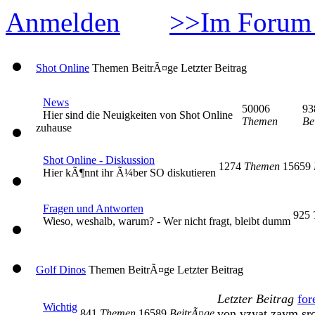
Anmelden
>>Im Forum 
Shot Online
Themen
BeitrÃ¤ge
Letzter Beitrag
News
50006
93
Hier sind die Neuigkeiten von Shot Online
Themen
Be
zuhause
Shot Online - Diskussion
1274
Themen
15659
Hier kÃ¶nnt ihr Ã¼ber SO diskutieren
Fragen und Antworten
925
Wieso, weshalb, warum? - Wer nicht fragt, bleibt dumm
Golf Dinos
Themen
BeitrÃ¤ge
Letzter Beitrag
Letzter Beitrag
for
Wichtig
von vzyat zaym s
841
Themen
16589
BeitrÃ¤ge