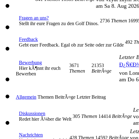
am Sa 8. Aug 2026
Fragen an uns?
2736
Themen
169
Stellt ihr eure Fragen zu den Golf Dinos.
Feedback
492
Th
Gebt euer Feedback. Egal ob zur Seite oder zur Gilde
Letzter 
Bewerbung
Ð¿Ñ€Ð
3671
21353
Hier kÃ¶nnt ihr euch
Themen
BeitrÃ¤ge
von Lon
Bewerben
am Do 6
Allgemein
Themen
BeitrÃ¤ge
Letzter Beitrag
Le
Diskussionen
vo
305
Themen
14414
BeitrÃ¤ge
Redet hier Ã¼ber die Welt
am
Let
Nachrichten
von
428
Themen
14592
BeitrÃ¤ge