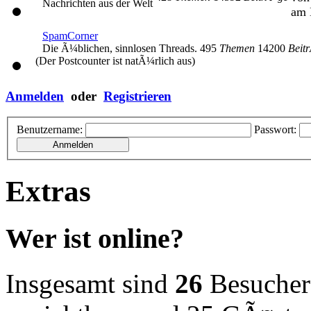
Nachrichten aus der Welt
am 
SpamCorner
Die Ã¼blichen, sinnlosen Threads.
495
Themen
14200
Beit
(Der Postcounter ist natÃ¼rlich aus)
Anmelden
oder
Registrieren
Benutzername:
Passwort:
Extras
Wer ist online?
Insgesamt sind
26
Besucher o