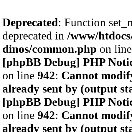
Deprecated
: Function set_
deprecated in
/www/htdocs
dinos/common.php
on lin
[phpBB Debug] PHP Noti
on line
942
:
Cannot modify
already sent by (output s
[phpBB Debug] PHP Noti
on line
942
:
Cannot modify
already sent by (output s