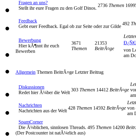
Fragen an uns?
2736
Themen
169
Stellt ihr eure Fragen zu den Golf Dinos.
Feedback
492
Th
Gebt euer Feedback. Egal ob zur Seite oder zur Gilde
Letzte
Bewerbung
Ð¿Ñ€
3671
21353
Hier kÃ¶nnt ihr euch
Themen
BeitrÃ¤ge
von L
Bewerben
am Do
Allgemein
Themen
BeitrÃ¤ge
Letzter Beitrag
Let
Diskussionen
303
Themen
14412
BeitrÃ¤ge
vo
Redet hier Ã¼ber die Welt
am
Letz
Nachrichten
428
Themen
14592
BeitrÃ¤ge
von 
Nachrichten aus der Welt
am D
SpamCorner
Die Ã¼blichen, sinnlosen Threads.
495
Themen
14200
Beit
(Der Postcounter ist natÃ¼rlich aus)