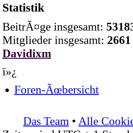
Statistik
BeitrÃ¤ge insgesamt:
5318
Mitglieder insgesamt:
2661
Davidixm
ï»¿
Foren-Ãœbersicht
Das Team
•
Alle Cooki