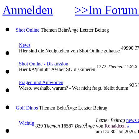
Anmelden
>>Im Forum 
Shot Online
Themen
BeitrÃ¤ge
Letzter Beitrag
News
49990
T
Hier sind die Neuigkeiten von Shot Online zuhause
Shot Online - Diskussion
1272
Themen
15656
Hier kÃ¶nnt ihr Ã¼ber SO diskutieren
Fragen und Antworten
925
Wieso, weshalb, warum? - Wer nicht fragt, bleibt dumm
Golf Dinos
Themen
BeitrÃ¤ge
Letzter Beitrag
Letzter Beitrag
news c
Wichtig
839
Themen
16587
BeitrÃ¤ge
von
Ronaldcen
am Do 30. Jul 2026, 