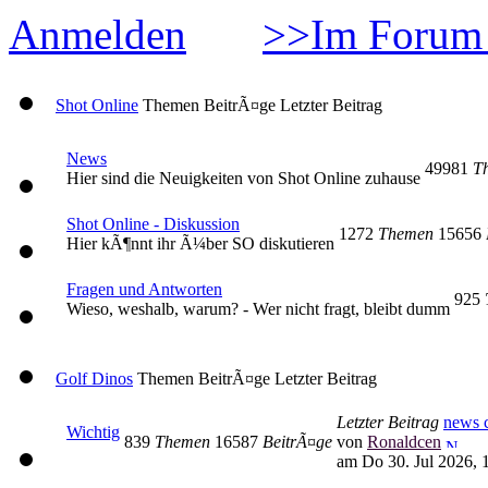
Anmelden
>>Im Forum 
Shot Online
Themen
BeitrÃ¤ge
Letzter Beitrag
News
49981
T
Hier sind die Neuigkeiten von Shot Online zuhause
Shot Online - Diskussion
1272
Themen
15656
Hier kÃ¶nnt ihr Ã¼ber SO diskutieren
Fragen und Antworten
925
Wieso, weshalb, warum? - Wer nicht fragt, bleibt dumm
Golf Dinos
Themen
BeitrÃ¤ge
Letzter Beitrag
Letzter Beitrag
news c
Wichtig
839
Themen
16587
BeitrÃ¤ge
von
Ronaldcen
am Do 30. Jul 2026, 