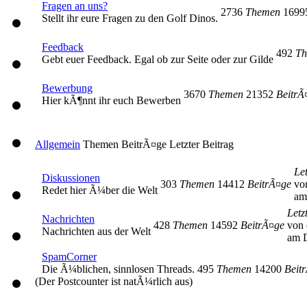
Fragen an uns?
2736
Themen
169
Stellt ihr eure Fragen zu den Golf Dinos.
Feedback
492
Th
Gebt euer Feedback. Egal ob zur Seite oder zur Gilde
Bewerbung
3670
Themen
21352
BeitrÃ
Hier kÃ¶nnt ihr euch Bewerben
Allgemein
Themen
BeitrÃ¤ge
Letzter Beitrag
Let
Diskussionen
303
Themen
14412
BeitrÃ¤ge
vo
Redet hier Ã¼ber die Welt
am
Letz
Nachrichten
428
Themen
14592
BeitrÃ¤ge
von 
Nachrichten aus der Welt
am D
SpamCorner
Die Ã¼blichen, sinnlosen Threads.
495
Themen
14200
Beit
(Der Postcounter ist natÃ¼rlich aus)