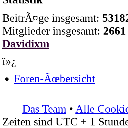
BeitrÃ¤ge insgesamt:
5318
Mitglieder insgesamt:
2661
Davidixm
ï»¿
Foren-Ãœbersicht
Das Team
•
Alle Cooki
Zeiten sind UTC + 1 Stunde