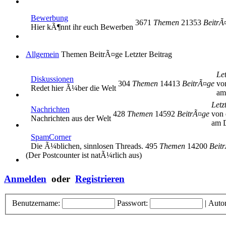
Bewerbung
3671
Themen
21353
BeitrÃ
Hier kÃ¶nnt ihr euch Bewerben
Allgemein
Themen
BeitrÃ¤ge
Letzter Beitrag
Let
Diskussionen
304
Themen
14413
BeitrÃ¤ge
vo
Redet hier Ã¼ber die Welt
am
Letz
Nachrichten
428
Themen
14592
BeitrÃ¤ge
von 
Nachrichten aus der Welt
am D
SpamCorner
Die Ã¼blichen, sinnlosen Threads.
495
Themen
14200
Beit
(Der Postcounter ist natÃ¼rlich aus)
Anmelden
oder
Registrieren
Benutzername:
Passwort:
|
Auto