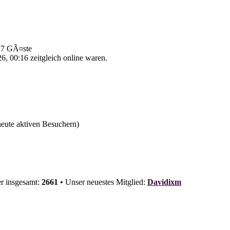
 77 GÃ¤ste
, 00:16 zeitgleich online waren.
 heute aktiven Besuchern)
er insgesamt:
2661
• Unser neuestes Mitglied:
Davidixm