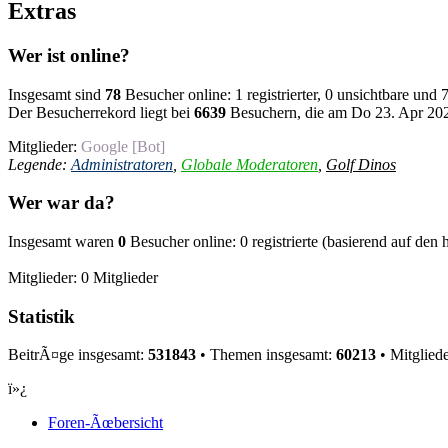
Extras
Wer ist online?
Insgesamt sind
78
Besucher online: 1 registrierter, 0 unsichtbare und
Der Besucherrekord liegt bei
6639
Besuchern, die am Do 23. Apr 2026
Mitglieder:
Google [Bot]
Legende:
Administratoren
,
Globale Moderatoren
,
Golf Dinos
Wer war da?
Insgesamt waren
0
Besucher online: 0 registrierte (basierend auf den
Mitglieder: 0 Mitglieder
Statistik
BeitrÃ¤ge insgesamt:
531843
• Themen insgesamt:
60213
• Mitglied
ï»¿
Foren-Ãœbersicht