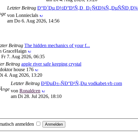
Letzter Beitrag
Ð“Ð´Ðµ Ð½Ð°Ð¹Ñ‚Ð¸ Ð¿Ñ€Ð¾Ñ„ÐµÑÑÐ¸
¤ge
von Lonnieclals
am Do 6. Aug 2026, 14:56
zter Beitrag
The hidden mechanics of your f...
n GraceHaign
 Fr 7. Aug 2026, 06:35
ter Beitrag
apple river safe keeping crystal
doktor house 176
i 4. Aug 2026, 13:20
Letzter Beitrag
Ð²ÐµÐ±-ÑÐ°Ð¹Ñ‚Ðµ vodkabet-vb com
rÃ¤ge
von
Ronaldcen
am Di 28. Jul 2026, 18:10
matisch anmelden