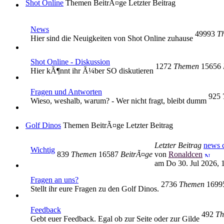
Shot Online
Themen
BeitrÃ¤ge
Letzter Beitrag
News
49993
T
Hier sind die Neuigkeiten von Shot Online zuhause
Shot Online - Diskussion
1272
Themen
15656
Hier kÃ¶nnt ihr Ã¼ber SO diskutieren
Fragen und Antworten
925
Wieso, weshalb, warum? - Wer nicht fragt, bleibt dumm
Golf Dinos
Themen
BeitrÃ¤ge
Letzter Beitrag
Letzter Beitrag
news c
Wichtig
839
Themen
16587
BeitrÃ¤ge
von
Ronaldcen
am Do 30. Jul 2026, 
Fragen an uns?
2736
Themen
169
Stellt ihr eure Fragen zu den Golf Dinos.
Feedback
492
Th
Gebt euer Feedback. Egal ob zur Seite oder zur Gilde