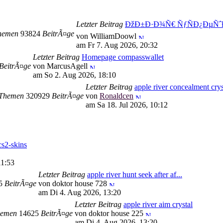
Letzter Beitrag
ÐžÐ±Ð·Ð¾Ñ€ ÑƒÑÐ¿ÐµÑˆÐ
hemen
93824
BeitrÃ¤ge
von WilliamDoowl
am Fr 7. Aug 2026, 20:32
Letzter Beitrag
Homepage compasswallet
BeitrÃ¤ge
von MarcusAgell
am So 2. Aug 2026, 18:10
Letzter Beitrag
apple river concealment crys
Themen
320929
BeitrÃ¤ge
von
Ronaldcen
am Sa 18. Jul 2026, 10:12
s2-skins
11:53
Letzter Beitrag
apple river hunt seek after af...
95
BeitrÃ¤ge
von doktor house 728
am Di 4. Aug 2026, 13:20
Letzter Beitrag
apple river aim crystal
emen
14625
BeitrÃ¤ge
von doktor house 225
am Di 4. Aug 2026, 13:20