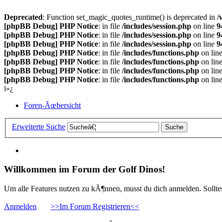
Deprecated
: Function set_magic_quotes_runtime() is deprecated in
/
[phpBB Debug] PHP Notice
: in file
/includes/session.php
on line
9
[phpBB Debug] PHP Notice
: in file
/includes/session.php
on line
9
[phpBB Debug] PHP Notice
: in file
/includes/session.php
on line
9
[phpBB Debug] PHP Notice
: in file
/includes/functions.php
on lin
[phpBB Debug] PHP Notice
: in file
/includes/functions.php
on lin
[phpBB Debug] PHP Notice
: in file
/includes/functions.php
on lin
[phpBB Debug] PHP Notice
: in file
/includes/functions.php
on lin
ï»¿
Foren-Ãœbersicht
Erweiterte Suche
Willkommen im Forum der Golf Dinos!
Um alle Features nutzen zu kÃ¶nnen, musst du dich anmelden. Solltest
Anmelden
>>Im Forum Registrieren<<