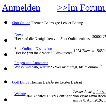
Anmelden
>>Im Forum 
Shot Online
Themen
BeitrÃ¤ge
Letzter Beitrag
News
50002
T
Hier sind die Neuigkeiten von Shot Online zuhause
Shot Online - Diskussion
1274
Themen
15659
Hier kÃ¶nnt ihr Ã¼ber SO diskutieren
Fragen und Antworten
925
Wieso, weshalb, warum? - Wer nicht fragt, bleibt dumm
Golf Dinos
Themen
BeitrÃ¤ge
Letzter Beitrag
Letzter Beitrag
forest 
Wichtig
841
Themen
16589
BeitrÃ¤ge
von vzyat zaym sroc
am Sa 8. Aug 2026, 1