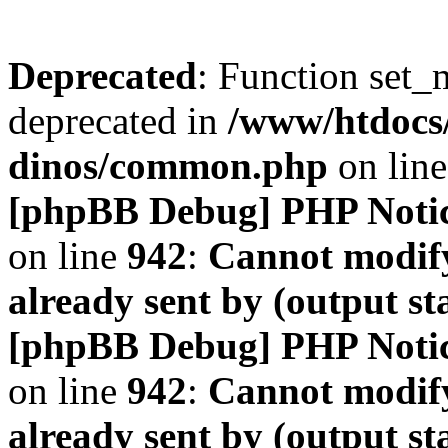
Deprecated
: Function set_
deprecated in
/www/htdocs
dinos/common.php
on lin
[phpBB Debug] PHP Noti
on line
942
:
Cannot modify
already sent by (output s
[phpBB Debug] PHP Noti
on line
942
:
Cannot modify
already sent by (output s