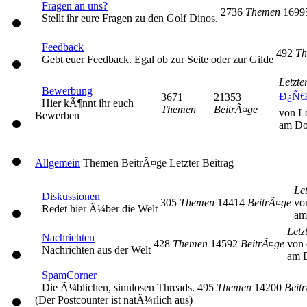
Fragen an uns?
2736
Themen
169
Stellt ihr eure Fragen zu den Golf Dinos.
Feedback
492
Th
Gebt euer Feedback. Egal ob zur Seite oder zur Gilde
Letzte
Bewerbung
Ð¿Ñ€
3671
21353
Hier kÃ¶nnt ihr euch
Themen
BeitrÃ¤ge
von L
Bewerben
am Do
Allgemein
Themen
BeitrÃ¤ge
Letzter Beitrag
Let
Diskussionen
305
Themen
14414
BeitrÃ¤ge
vo
Redet hier Ã¼ber die Welt
am
Letz
Nachrichten
428
Themen
14592
BeitrÃ¤ge
von 
Nachrichten aus der Welt
am D
SpamCorner
Die Ã¼blichen, sinnlosen Threads.
495
Themen
14200
Beit
(Der Postcounter ist natÃ¼rlich aus)