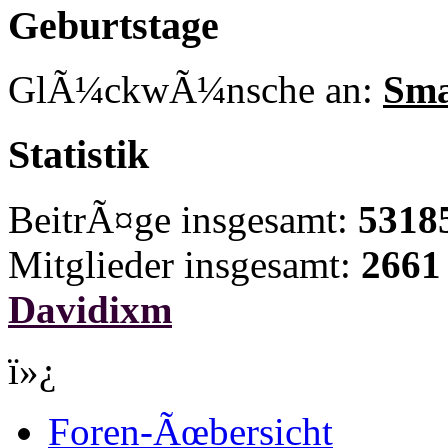
Geburtstage
GlÃ¼ckwÃ¼nsche an:
Sma
Statistik
BeitrÃ¤ge insgesamt:
5318
Mitglieder insgesamt:
2661
Davidixm
ï»¿
Foren-Ãœbersicht