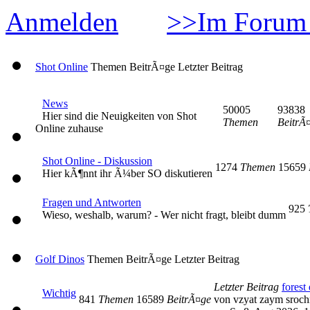
Anmelden
>>Im Forum 
Shot Online
Themen
BeitrÃ¤ge
Letzter Beitrag
News
50005
93838
Hier sind die Neuigkeiten von Shot
Themen
BeitrÃ
Online zuhause
Shot Online - Diskussion
1274
Themen
15659
Hier kÃ¶nnt ihr Ã¼ber SO diskutieren
Fragen und Antworten
925
Wieso, weshalb, warum? - Wer nicht fragt, bleibt dumm
Golf Dinos
Themen
BeitrÃ¤ge
Letzter Beitrag
Letzter Beitrag
forest 
Wichtig
841
Themen
16589
BeitrÃ¤ge
von vzyat zaym sroc