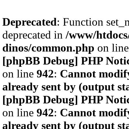
Deprecated
: Function set_
deprecated in
/www/htdocs
dinos/common.php
on lin
[phpBB Debug] PHP Noti
on line
942
:
Cannot modify
already sent by (output s
[phpBB Debug] PHP Noti
on line
942
:
Cannot modify
already sent by (output s