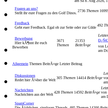
am Sa 8. Aug 2026, 1
Fragen an uns?
2736
Themen
169
Stellt ihr eure Fragen zu den Golf Dinos.
Feedback
492
Th
Gebt euer Feedback. Egal ob zur Seite oder zur Gilde
Letzte
Bewerbung
Ð¿Ñ€
3671
21353
Hier kÃ¶nnt ihr euch
Themen
BeitrÃ¤ge
von L
Bewerben
am Do
Allgemein
Themen
BeitrÃ¤ge
Letzter Beitrag
Let
Diskussionen
305
Themen
14414
BeitrÃ¤ge
vo
Redet hier Ã¼ber die Welt
am
Letz
Nachrichten
428
Themen
14592
BeitrÃ¤ge
von 
Nachrichten aus der Welt
am D
SpamCorner
Die Ã¼blichen, sinnlosen Threads.
495
Themen
14200
Beit