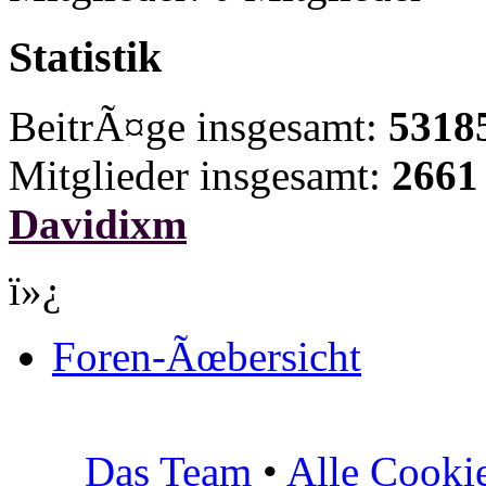
Statistik
BeitrÃ¤ge insgesamt:
5318
Mitglieder insgesamt:
2661
Davidixm
ï»¿
Foren-Ãœbersicht
Das Team
•
Alle Cooki