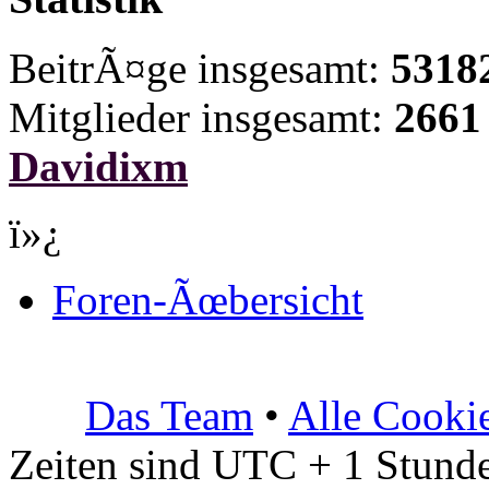
BeitrÃ¤ge insgesamt:
5318
Mitglieder insgesamt:
2661
Davidixm
ï»¿
Foren-Ãœbersicht
Das Team
•
Alle Cooki
Zeiten sind UTC + 1 Stunde