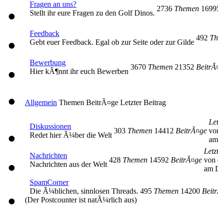
Fragen an uns?
2736
Themen
169
Stellt ihr eure Fragen zu den Golf Dinos.
Feedback
492
Th
Gebt euer Feedback. Egal ob zur Seite oder zur Gilde
Bewerbung
3670
Themen
21352
BeitrÃ
Hier kÃ¶nnt ihr euch Bewerben
Allgemein
Themen
BeitrÃ¤ge
Letzter Beitrag
Let
Diskussionen
303
Themen
14412
BeitrÃ¤ge
vo
Redet hier Ã¼ber die Welt
am
Letz
Nachrichten
428
Themen
14592
BeitrÃ¤ge
von 
Nachrichten aus der Welt
am D
SpamCorner
Die Ã¼blichen, sinnlosen Threads.
495
Themen
14200
Beit
(Der Postcounter ist natÃ¼rlich aus)