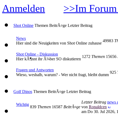
Anmelden
>>Im Forum 
Shot Online
Themen
BeitrÃ¤ge
Letzter Beitrag
News
49983
T
Hier sind die Neuigkeiten von Shot Online zuhause
Shot Online - Diskussion
1272
Themen
15656
Hier kÃ¶nnt ihr Ã¼ber SO diskutieren
Fragen und Antworten
925
Wieso, weshalb, warum? - Wer nicht fragt, bleibt dumm
Golf Dinos
Themen
BeitrÃ¤ge
Letzter Beitrag
Letzter Beitrag
news c
Wichtig
839
Themen
16587
BeitrÃ¤ge
von
Ronaldcen
am Do 30. Jul 2026, 