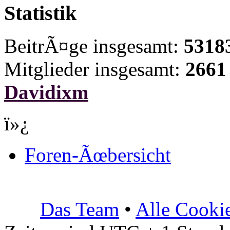
Statistik
BeitrÃ¤ge insgesamt:
5318
Mitglieder insgesamt:
2661
Davidixm
ï»¿
Foren-Ãœbersicht
Das Team
•
Alle Cooki