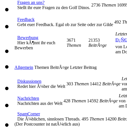
Fragen an uns?
2736
Themen
169
Stellt ihr eure Fragen zu den Golf Dinos.
Feedback
492
Th
Gebt euer Feedback. Egal ob zur Seite oder zur Gilde
Letzte
Bewerbung
Ð¿Ñ€
3671
21353
Hier kÃ¶nnt ihr euch
Themen
BeitrÃ¤ge
von L
Bewerben
am Do
Allgemein
Themen
BeitrÃ¤ge
Letzter Beitrag
Let
Diskussionen
303
Themen
14412
BeitrÃ¤ge
vo
Redet hier Ã¼ber die Welt
am
Letz
Nachrichten
428
Themen
14592
BeitrÃ¤ge
von 
Nachrichten aus der Welt
am D
SpamCorner
Die Ã¼blichen, sinnlosen Threads.
495
Themen
14200
Beit
(Der Postcounter ist natÃ¼rlich aus)