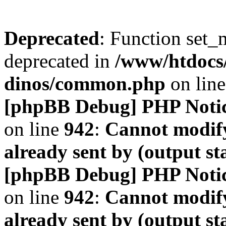
Deprecated
: Function set_
deprecated in
/www/htdocs
dinos/common.php
on lin
[phpBB Debug] PHP Noti
on line
942
:
Cannot modify
already sent by (output s
[phpBB Debug] PHP Noti
on line
942
:
Cannot modify
already sent by (output s