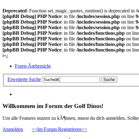
Deprecated
: Function set_magic_quotes_runtime() is deprecated in
/
[phpBB Debug] PHP Notice
: in file
/includes/session.php
on line
9
[phpBB Debug] PHP Notice
: in file
/includes/session.php
on line
9
[phpBB Debug] PHP Notice
: in file
/includes/session.php
on line
9
[phpBB Debug] PHP Notice
: in file
/includes/functions.php
on lin
[phpBB Debug] PHP Notice
: in file
/includes/functions.php
on lin
[phpBB Debug] PHP Notice
: in file
/includes/functions.php
on lin
[phpBB Debug] PHP Notice
: in file
/includes/functions.php
on lin
ï»¿
Foren-Ãœbersicht
Erweiterte Suche
Willkommen im Forum der Golf Dinos!
Um alle Features nutzen zu kÃ¶nnen, musst du dich anmelden. Solltest
Anmelden
>>Im Forum Registrieren<<