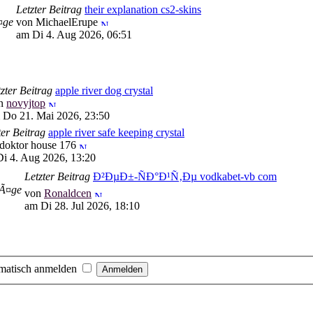
Letzter Beitrag
their explanation cs2-skins
¤ge
von MichaelErupe
am Di 4. Aug 2026, 06:51
zter Beitrag
apple river dog crystal
n
novyjtop
 Do 21. Mai 2026, 23:50
ter Beitrag
apple river safe keeping crystal
doktor house 176
i 4. Aug 2026, 13:20
Letzter Beitrag
Ð²ÐµÐ±-ÑÐ°Ð¹Ñ‚Ðµ vodkabet-vb com
rÃ¤ge
von
Ronaldcen
am Di 28. Jul 2026, 18:10
matisch anmelden