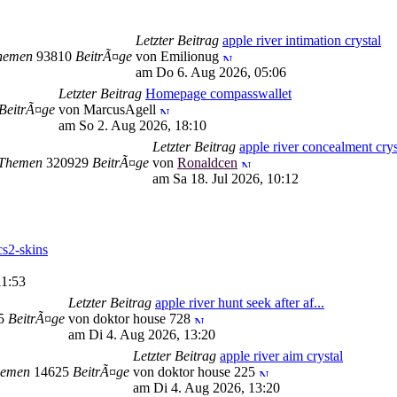
Letzter Beitrag
apple river intimation crystal
hemen
93810
BeitrÃ¤ge
von Emilionug
am Do 6. Aug 2026, 05:06
Letzter Beitrag
Homepage compasswallet
BeitrÃ¤ge
von MarcusAgell
am So 2. Aug 2026, 18:10
Letzter Beitrag
apple river concealment crys
Themen
320929
BeitrÃ¤ge
von
Ronaldcen
am Sa 18. Jul 2026, 10:12
s2-skins
11:53
Letzter Beitrag
apple river hunt seek after af...
95
BeitrÃ¤ge
von doktor house 728
am Di 4. Aug 2026, 13:20
Letzter Beitrag
apple river aim crystal
emen
14625
BeitrÃ¤ge
von doktor house 225
am Di 4. Aug 2026, 13:20