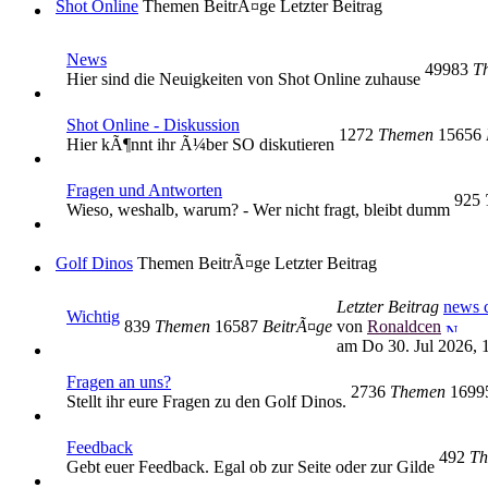
Shot Online
Themen
BeitrÃ¤ge
Letzter Beitrag
News
49983
T
Hier sind die Neuigkeiten von Shot Online zuhause
Shot Online - Diskussion
1272
Themen
15656
Hier kÃ¶nnt ihr Ã¼ber SO diskutieren
Fragen und Antworten
925
Wieso, weshalb, warum? - Wer nicht fragt, bleibt dumm
Golf Dinos
Themen
BeitrÃ¤ge
Letzter Beitrag
Letzter Beitrag
news c
Wichtig
839
Themen
16587
BeitrÃ¤ge
von
Ronaldcen
am Do 30. Jul 2026, 
Fragen an uns?
2736
Themen
169
Stellt ihr eure Fragen zu den Golf Dinos.
Feedback
492
Th
Gebt euer Feedback. Egal ob zur Seite oder zur Gilde