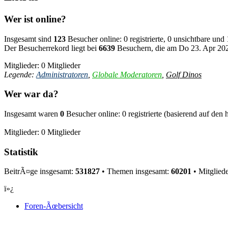
Wer ist online?
Insgesamt sind
123
Besucher online: 0 registrierte, 0 unsichtbare un
Der Besucherrekord liegt bei
6639
Besuchern, die am Do 23. Apr 2026
Mitglieder: 0 Mitglieder
Legende:
Administratoren
,
Globale Moderatoren
,
Golf Dinos
Wer war da?
Insgesamt waren
0
Besucher online: 0 registrierte (basierend auf den
Mitglieder: 0 Mitglieder
Statistik
BeitrÃ¤ge insgesamt:
531827
• Themen insgesamt:
60201
• Mitglied
ï»¿
Foren-Ãœbersicht