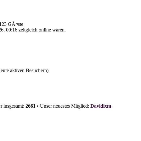
d 123 GÃ¤ste
, 00:16 zeitgleich online waren.
 heute aktiven Besuchern)
er insgesamt:
2661
• Unser neuestes Mitglied:
Davidixm