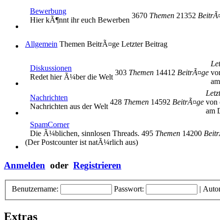
Bewerbung
3670
Themen
21352
BeitrÃ
Hier kÃ¶nnt ihr euch Bewerben
Allgemein
Themen
BeitrÃ¤ge
Letzter Beitrag
Let
Diskussionen
303
Themen
14412
BeitrÃ¤ge
vo
Redet hier Ã¼ber die Welt
am
Letz
Nachrichten
428
Themen
14592
BeitrÃ¤ge
von 
Nachrichten aus der Welt
am D
SpamCorner
Die Ã¼blichen, sinnlosen Threads.
495
Themen
14200
Beit
(Der Postcounter ist natÃ¼rlich aus)
Anmelden
oder
Registrieren
Benutzername:
Passwort:
|
Auto
Extras