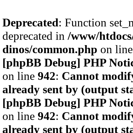
Deprecated
: Function set_
deprecated in
/www/htdocs
dinos/common.php
on lin
[phpBB Debug] PHP Noti
on line
942
:
Cannot modify
already sent by (output s
[phpBB Debug] PHP Noti
on line
942
:
Cannot modify
already sent by (output s