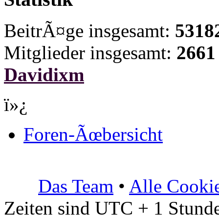
BeitrÃ¤ge insgesamt:
5318
Mitglieder insgesamt:
2661
Davidixm
ï»¿
Foren-Ãœbersicht
Das Team
•
Alle Cooki
Zeiten sind UTC + 1 Stunde