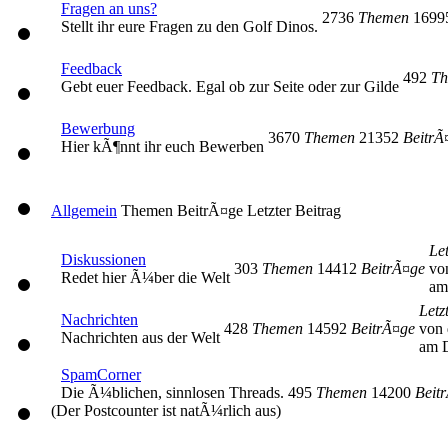
Fragen an uns?
2736
Themen
169
Stellt ihr eure Fragen zu den Golf Dinos.
Feedback
492
Th
Gebt euer Feedback. Egal ob zur Seite oder zur Gilde
Bewerbung
3670
Themen
21352
BeitrÃ
Hier kÃ¶nnt ihr euch Bewerben
Allgemein
Themen
BeitrÃ¤ge
Letzter Beitrag
Let
Diskussionen
303
Themen
14412
BeitrÃ¤ge
vo
Redet hier Ã¼ber die Welt
am
Letz
Nachrichten
428
Themen
14592
BeitrÃ¤ge
von 
Nachrichten aus der Welt
am D
SpamCorner
Die Ã¼blichen, sinnlosen Threads.
495
Themen
14200
Beit
(Der Postcounter ist natÃ¼rlich aus)