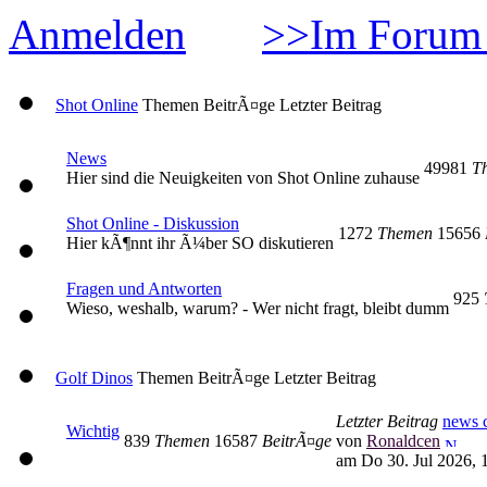
Anmelden
>>Im Forum 
Shot Online
Themen
BeitrÃ¤ge
Letzter Beitrag
News
49981
T
Hier sind die Neuigkeiten von Shot Online zuhause
Shot Online - Diskussion
1272
Themen
15656
Hier kÃ¶nnt ihr Ã¼ber SO diskutieren
Fragen und Antworten
925
Wieso, weshalb, warum? - Wer nicht fragt, bleibt dumm
Golf Dinos
Themen
BeitrÃ¤ge
Letzter Beitrag
Letzter Beitrag
news c
Wichtig
839
Themen
16587
BeitrÃ¤ge
von
Ronaldcen
am Do 30. Jul 2026, 