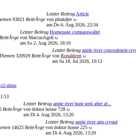
Letzter Beitrag
Article
hemen
93821
BeitrÃ¤ge
von phukdjer
am Do 6. Aug 2026, 22:34
Letzter Beitrag
Homepage compasswallet
BeitrÃ¤ge
von MarcusAgell
am So 2. Aug 2026, 18:10
Letzter Beitrag
apple river concealment crys
Themen
320929
BeitrÃ¤ge
von
Ronaldcen
am Sa 18. Jul 2026, 10:12
s2-skins
11:53
Letzter Beitrag
apple river hunt seek after af...
95
BeitrÃ¤ge
von doktor house 728
am Di 4. Aug 2026, 13:20
Letzter Beitrag
apple river aim crystal
emen
14625
BeitrÃ¤ge
von doktor house 225
am Di 4. Aug 2026, 13:20