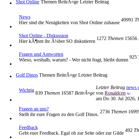
Shot Online
Themen
BeitrÃ¤ge
Letzter Beitrag
News
49991
T
Hier sind die Neuigkeiten von Shot Online zuhause
Shot Online - Diskussion
1272
Themen
15656
Hier kÃ¶nnt ihr Ã¼ber SO diskutieren
Fragen und Antworten
925
Wieso, weshalb, warum? - Wer nicht fragt, bleibt dumm
Golf Dinos
Themen
BeitrÃ¤ge
Letzter Beitrag
Letzter Beitrag
news c
Wichtig
839
Themen
16587
BeitrÃ¤ge
von
Ronaldcen
am Do 30. Jul 2026, 
Fragen an uns?
2736
Themen
169
Stellt ihr eure Fragen zu den Golf Dinos.
Feedback
492
Th
Gebt euer Feedback. Egal ob zur Seite oder zur Gilde