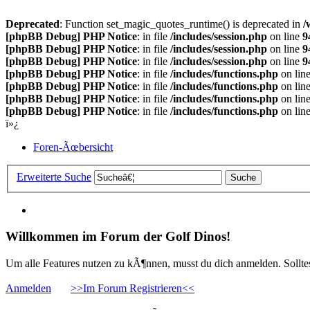
Deprecated
: Function set_magic_quotes_runtime() is deprecated in
/
[phpBB Debug] PHP Notice
: in file
/includes/session.php
on line
9
[phpBB Debug] PHP Notice
: in file
/includes/session.php
on line
9
[phpBB Debug] PHP Notice
: in file
/includes/session.php
on line
9
[phpBB Debug] PHP Notice
: in file
/includes/functions.php
on lin
[phpBB Debug] PHP Notice
: in file
/includes/functions.php
on lin
[phpBB Debug] PHP Notice
: in file
/includes/functions.php
on lin
[phpBB Debug] PHP Notice
: in file
/includes/functions.php
on lin
ï»¿
Foren-Ãœbersicht
Erweiterte Suche
Willkommen im Forum der Golf Dinos!
Um alle Features nutzen zu kÃ¶nnen, musst du dich anmelden. Solltest
Anmelden
>>Im Forum Registrieren<<