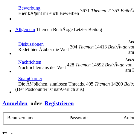
Bewerbung
3671
Themen
21353
BeitrÃ
Hier kÃ¶nnt ihr euch Bewerben
Allgemein
Themen
BeitrÃ¤ge
Letzter Beitrag
Let
Diskussionen
304
Themen
14413
BeitrÃ¤ge
vo
Redet hier Ã¼ber die Welt
am
Letz
Nachrichten
428
Themen
14592
BeitrÃ¤ge
von 
Nachrichten aus der Welt
am D
SpamCorner
Die Ã¼blichen, sinnlosen Threads.
495
Themen
14200
Beit
(Der Postcounter ist natÃ¼rlich aus)
Anmelden
oder
Registrieren
Benutzername:
Passwort:
|
Auto