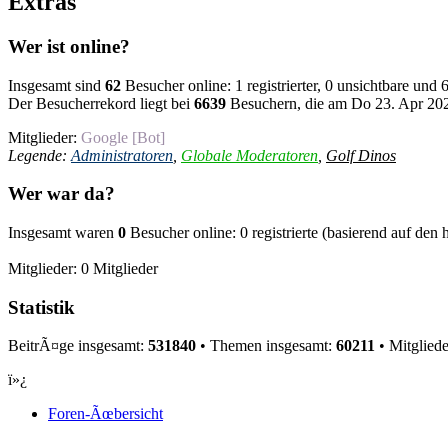
Extras
Wer ist online?
Insgesamt sind
62
Besucher online: 1 registrierter, 0 unsichtbare und
Der Besucherrekord liegt bei
6639
Besuchern, die am Do 23. Apr 2026
Mitglieder:
Google [Bot]
Legende:
Administratoren
,
Globale Moderatoren
,
Golf Dinos
Wer war da?
Insgesamt waren
0
Besucher online: 0 registrierte (basierend auf den
Mitglieder: 0 Mitglieder
Statistik
BeitrÃ¤ge insgesamt:
531840
• Themen insgesamt:
60211
• Mitglied
ï»¿
Foren-Ãœbersicht