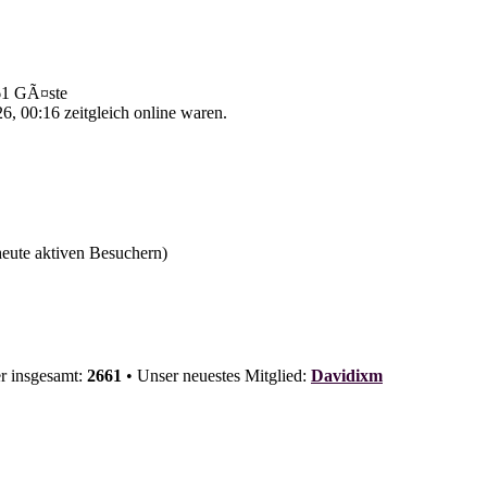
 61 GÃ¤ste
, 00:16 zeitgleich online waren.
 heute aktiven Besuchern)
er insgesamt:
2661
• Unser neuestes Mitglied:
Davidixm