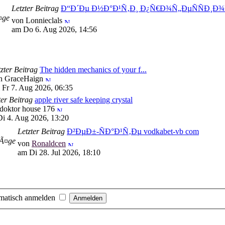
Letzter Beitrag
Ð“Ð´Ðµ Ð½Ð°Ð¹Ñ‚Ð¸ Ð¿Ñ€Ð¾Ñ„ÐµÑÑÐ¸
¤ge
von Lonnieclals
am Do 6. Aug 2026, 14:56
zter Beitrag
The hidden mechanics of your f...
n GraceHaign
 Fr 7. Aug 2026, 06:35
ter Beitrag
apple river safe keeping crystal
doktor house 176
i 4. Aug 2026, 13:20
Letzter Beitrag
Ð²ÐµÐ±-ÑÐ°Ð¹Ñ‚Ðµ vodkabet-vb com
rÃ¤ge
von
Ronaldcen
am Di 28. Jul 2026, 18:10
matisch anmelden