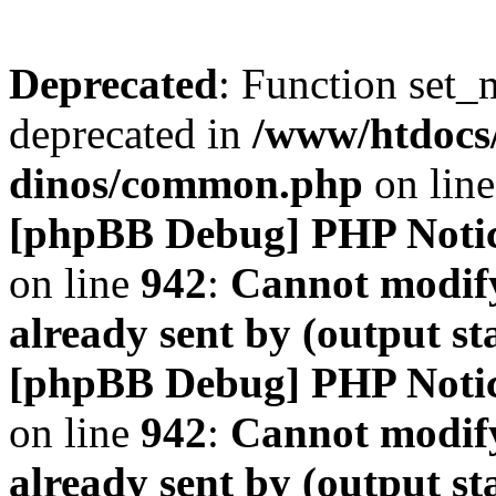
Deprecated
: Function set_
deprecated in
/www/htdocs
dinos/common.php
on lin
[phpBB Debug] PHP Noti
on line
942
:
Cannot modify
already sent by (output s
[phpBB Debug] PHP Noti
on line
942
:
Cannot modify
already sent by (output s