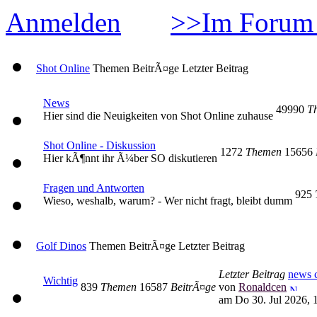
Anmelden
>>Im Forum 
Shot Online
Themen
BeitrÃ¤ge
Letzter Beitrag
News
49990
T
Hier sind die Neuigkeiten von Shot Online zuhause
Shot Online - Diskussion
1272
Themen
15656
Hier kÃ¶nnt ihr Ã¼ber SO diskutieren
Fragen und Antworten
925
Wieso, weshalb, warum? - Wer nicht fragt, bleibt dumm
Golf Dinos
Themen
BeitrÃ¤ge
Letzter Beitrag
Letzter Beitrag
news c
Wichtig
839
Themen
16587
BeitrÃ¤ge
von
Ronaldcen
am Do 30. Jul 2026, 