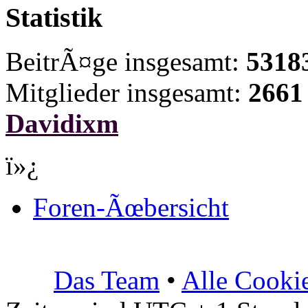
Statistik
BeitrÃ¤ge insgesamt:
5318
Mitglieder insgesamt:
2661
Davidixm
ï»¿
Foren-Ãœbersicht
Das Team
•
Alle Cooki