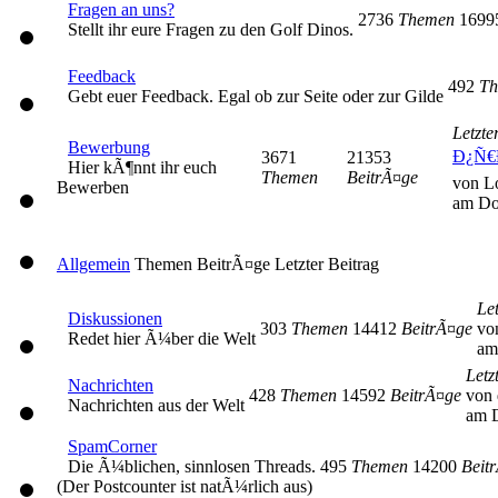
Fragen an uns?
2736
Themen
169
Stellt ihr eure Fragen zu den Golf Dinos.
Feedback
492
Th
Gebt euer Feedback. Egal ob zur Seite oder zur Gilde
Letzte
Bewerbung
Ð¿Ñ€
3671
21353
Hier kÃ¶nnt ihr euch
Themen
BeitrÃ¤ge
von L
Bewerben
am Do
Allgemein
Themen
BeitrÃ¤ge
Letzter Beitrag
Let
Diskussionen
303
Themen
14412
BeitrÃ¤ge
vo
Redet hier Ã¼ber die Welt
am
Letz
Nachrichten
428
Themen
14592
BeitrÃ¤ge
von 
Nachrichten aus der Welt
am D
SpamCorner
Die Ã¼blichen, sinnlosen Threads.
495
Themen
14200
Beit
(Der Postcounter ist natÃ¼rlich aus)