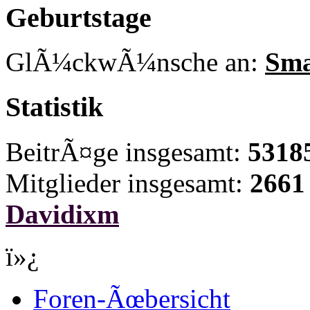
Geburtstage
GlÃ¼ckwÃ¼nsche an:
Sma
Statistik
BeitrÃ¤ge insgesamt:
5318
Mitglieder insgesamt:
2661
Davidixm
ï»¿
Foren-Ãœbersicht