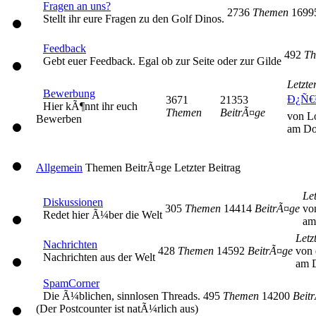
Fragen an uns?
2736
Themen
169
Stellt ihr eure Fragen zu den Golf Dinos.
Feedback
492
Th
Gebt euer Feedback. Egal ob zur Seite oder zur Gilde
Letzte
Bewerbung
Ð¿Ñ€
3671
21353
Hier kÃ¶nnt ihr euch
Themen
BeitrÃ¤ge
von L
Bewerben
am Do
Allgemein
Themen
BeitrÃ¤ge
Letzter Beitrag
Let
Diskussionen
305
Themen
14414
BeitrÃ¤ge
vo
Redet hier Ã¼ber die Welt
am
Letz
Nachrichten
428
Themen
14592
BeitrÃ¤ge
von 
Nachrichten aus der Welt
am D
SpamCorner
Die Ã¼blichen, sinnlosen Threads.
495
Themen
14200
Beit
(Der Postcounter ist natÃ¼rlich aus)