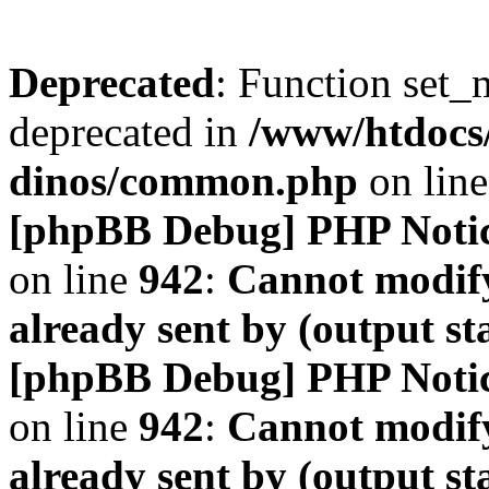
Deprecated
: Function set_
deprecated in
/www/htdocs
dinos/common.php
on lin
[phpBB Debug] PHP Noti
on line
942
:
Cannot modify
already sent by (output s
[phpBB Debug] PHP Noti
on line
942
:
Cannot modify
already sent by (output s