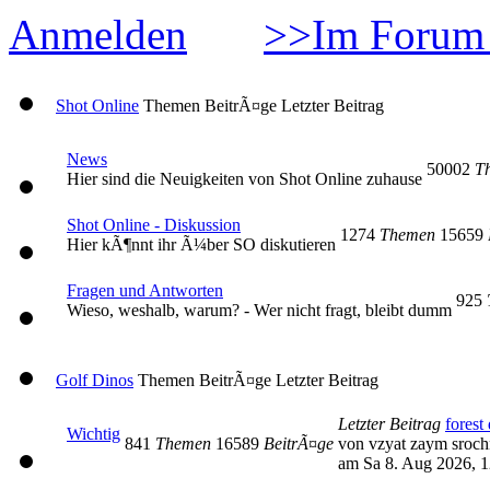
Anmelden
>>Im Forum 
Shot Online
Themen
BeitrÃ¤ge
Letzter Beitrag
News
50002
T
Hier sind die Neuigkeiten von Shot Online zuhause
Shot Online - Diskussion
1274
Themen
15659
Hier kÃ¶nnt ihr Ã¼ber SO diskutieren
Fragen und Antworten
925
Wieso, weshalb, warum? - Wer nicht fragt, bleibt dumm
Golf Dinos
Themen
BeitrÃ¤ge
Letzter Beitrag
Letzter Beitrag
forest 
Wichtig
841
Themen
16589
BeitrÃ¤ge
von vzyat zaym sroc
am Sa 8. Aug 2026, 1