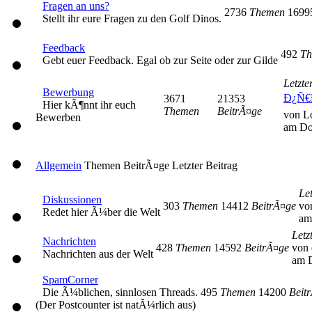
Fragen an uns?
2736
Themen
169
Stellt ihr eure Fragen zu den Golf Dinos.
Feedback
492
Th
Gebt euer Feedback. Egal ob zur Seite oder zur Gilde
Letzte
Bewerbung
Ð¿Ñ€
3671
21353
Hier kÃ¶nnt ihr euch
Themen
BeitrÃ¤ge
von L
Bewerben
am Do
Allgemein
Themen
BeitrÃ¤ge
Letzter Beitrag
Let
Diskussionen
303
Themen
14412
BeitrÃ¤ge
vo
Redet hier Ã¼ber die Welt
am
Letz
Nachrichten
428
Themen
14592
BeitrÃ¤ge
von 
Nachrichten aus der Welt
am D
SpamCorner
Die Ã¼blichen, sinnlosen Threads.
495
Themen
14200
Beit
(Der Postcounter ist natÃ¼rlich aus)