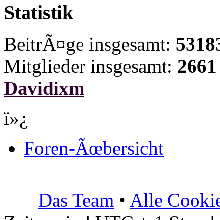
Statistik
BeitrÃ¤ge insgesamt:
5318
Mitglieder insgesamt:
2661
Davidixm
ï»¿
Foren-Ãœbersicht
Das Team
•
Alle Cooki