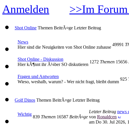
Anmelden
>>Im Forum 
Shot Online
Themen
BeitrÃ¤ge
Letzter Beitrag
News
49991
T
Hier sind die Neuigkeiten von Shot Online zuhause
Shot Online - Diskussion
1272
Themen
15656
Hier kÃ¶nnt ihr Ã¼ber SO diskutieren
Fragen und Antworten
925
Wieso, weshalb, warum? - Wer nicht fragt, bleibt dumm
Golf Dinos
Themen
BeitrÃ¤ge
Letzter Beitrag
Letzter Beitrag
news c
Wichtig
839
Themen
16587
BeitrÃ¤ge
von
Ronaldcen
am Do 30. Jul 2026, 