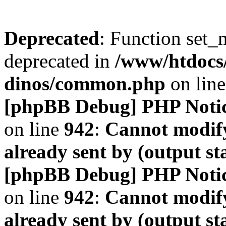
Deprecated
: Function set_
deprecated in
/www/htdocs
dinos/common.php
on lin
[phpBB Debug] PHP Noti
on line
942
:
Cannot modify
already sent by (output s
[phpBB Debug] PHP Noti
on line
942
:
Cannot modify
already sent by (output s