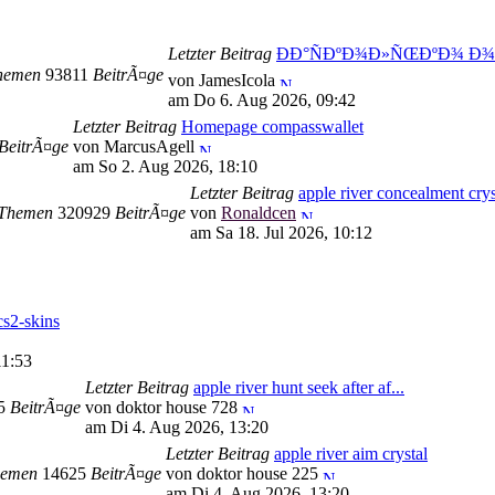
Letzter Beitrag
ÐÐ°ÑÐºÐ¾Ð»ÑŒÐºÐ¾ Ð¾
hemen
93811
BeitrÃ¤ge
von JamesIcola
am Do 6. Aug 2026, 09:42
Letzter Beitrag
Homepage compasswallet
BeitrÃ¤ge
von MarcusAgell
am So 2. Aug 2026, 18:10
Letzter Beitrag
apple river concealment crys
Themen
320929
BeitrÃ¤ge
von
Ronaldcen
am Sa 18. Jul 2026, 10:12
s2-skins
11:53
Letzter Beitrag
apple river hunt seek after af...
95
BeitrÃ¤ge
von doktor house 728
am Di 4. Aug 2026, 13:20
Letzter Beitrag
apple river aim crystal
emen
14625
BeitrÃ¤ge
von doktor house 225
am Di 4. Aug 2026, 13:20