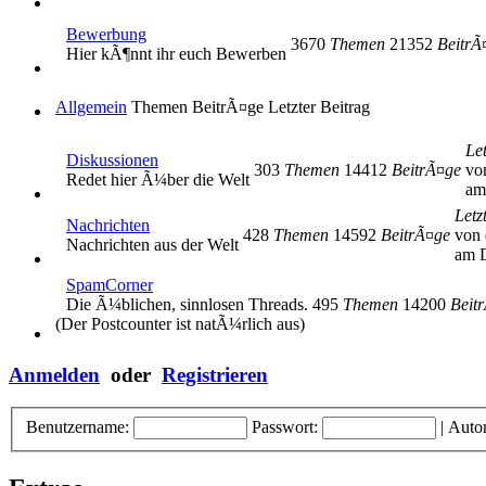
Bewerbung
3670
Themen
21352
BeitrÃ
Hier kÃ¶nnt ihr euch Bewerben
Allgemein
Themen
BeitrÃ¤ge
Letzter Beitrag
Let
Diskussionen
303
Themen
14412
BeitrÃ¤ge
vo
Redet hier Ã¼ber die Welt
am
Letz
Nachrichten
428
Themen
14592
BeitrÃ¤ge
von 
Nachrichten aus der Welt
am D
SpamCorner
Die Ã¼blichen, sinnlosen Threads.
495
Themen
14200
Beit
(Der Postcounter ist natÃ¼rlich aus)
Anmelden
oder
Registrieren
Benutzername:
Passwort:
|
Auto