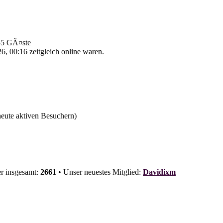
 55 GÃ¤ste
, 00:16 zeitgleich online waren.
 heute aktiven Besuchern)
er insgesamt:
2661
• Unser neuestes Mitglied:
Davidixm