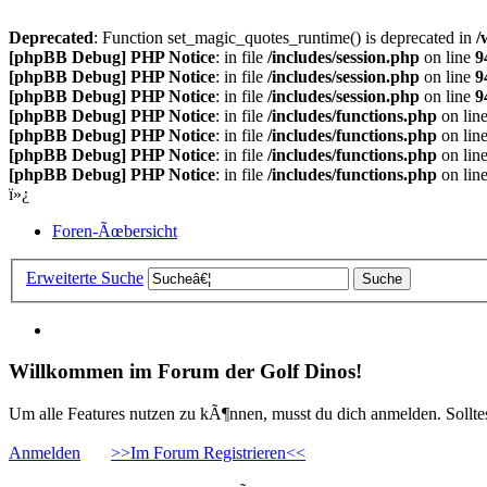
Deprecated
: Function set_magic_quotes_runtime() is deprecated in
/
[phpBB Debug] PHP Notice
: in file
/includes/session.php
on line
9
[phpBB Debug] PHP Notice
: in file
/includes/session.php
on line
9
[phpBB Debug] PHP Notice
: in file
/includes/session.php
on line
9
[phpBB Debug] PHP Notice
: in file
/includes/functions.php
on lin
[phpBB Debug] PHP Notice
: in file
/includes/functions.php
on lin
[phpBB Debug] PHP Notice
: in file
/includes/functions.php
on lin
[phpBB Debug] PHP Notice
: in file
/includes/functions.php
on lin
ï»¿
Foren-Ãœbersicht
Erweiterte Suche
Willkommen im Forum der Golf Dinos!
Um alle Features nutzen zu kÃ¶nnen, musst du dich anmelden. Solltest
Anmelden
>>Im Forum Registrieren<<