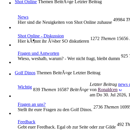
Shot Online
Themen
BeitrÃ¤ge
Letzter Beitrag
News
49984
T
Hier sind die Neuigkeiten von Shot Online zuhause
Shot Online - Diskussion
1272
Themen
15656
Hier kÃ¶nnt ihr Ã¼ber SO diskutieren
Fragen und Antworten
925
Wieso, weshalb, warum? - Wer nicht fragt, bleibt dumm
Golf Dinos
Themen
BeitrÃ¤ge
Letzter Beitrag
Letzter Beitrag
news c
Wichtig
839
Themen
16587
BeitrÃ¤ge
von
Ronaldcen
am Do 30. Jul 2026, 
Fragen an uns?
2736
Themen
169
Stellt ihr eure Fragen zu den Golf Dinos.
Feedback
492
Th
Gebt euer Feedback. Egal ob zur Seite oder zur Gilde