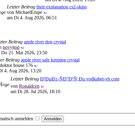
Letzter Beitrag
their explanation cs2-skins
¤ge
von MichaelErupe
am Di 4. Aug 2026, 06:51
zter Beitrag
apple river dog crystal
n
novyjtop
 Do 21. Mai 2026, 23:50
ter Beitrag
apple river safe keeping crystal
doktor house 176
i 4. Aug 2026, 13:20
Letzter Beitrag
Ð²ÐµÐ±-ÑÐ°Ð¹Ñ‚Ðµ vodkabet-vb com
rÃ¤ge
von
Ronaldcen
am Di 28. Jul 2026, 18:10
matisch anmelden