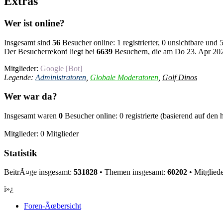
Extras
Wer ist online?
Insgesamt sind
56
Besucher online: 1 registrierter, 0 unsichtbare und
Der Besucherrekord liegt bei
6639
Besuchern, die am Do 23. Apr 2026
Mitglieder:
Google [Bot]
Legende:
Administratoren
,
Globale Moderatoren
,
Golf Dinos
Wer war da?
Insgesamt waren
0
Besucher online: 0 registrierte (basierend auf den
Mitglieder: 0 Mitglieder
Statistik
BeitrÃ¤ge insgesamt:
531828
• Themen insgesamt:
60202
• Mitglied
ï»¿
Foren-Ãœbersicht