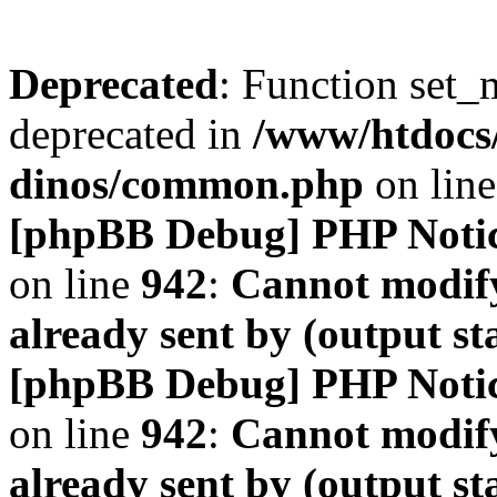
Deprecated
: Function set_
deprecated in
/www/htdocs
dinos/common.php
on lin
[phpBB Debug] PHP Noti
on line
942
:
Cannot modify
already sent by (output s
[phpBB Debug] PHP Noti
on line
942
:
Cannot modify
already sent by (output s