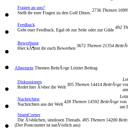
Fragen an uns?
2736
Themen
169
Stellt ihr eure Fragen zu den Golf Dinos.
Feedback
492
Th
Gebt euer Feedback. Egal ob zur Seite oder zur Gilde
Bewerbung
3672
Themen
21354
BeitrÃ
Hier kÃ¶nnt ihr euch Bewerben
Allgemein
Themen
BeitrÃ¤ge
Letzter Beitrag
Let
Diskussionen
305
Themen
14414
BeitrÃ¤ge
vo
Redet hier Ã¼ber die Welt
am
Letz
Nachrichten
428
Themen
14592
BeitrÃ¤ge
von 
Nachrichten aus der Welt
am D
SpamCorner
Die Ã¼blichen, sinnlosen Threads.
495
Themen
14200
Beit
(Der Postcounter ist natÃ¼rlich aus)