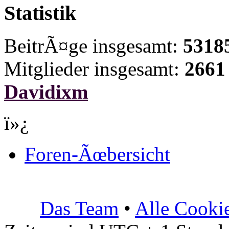
Statistik
BeitrÃ¤ge insgesamt:
5318
Mitglieder insgesamt:
2661
Davidixm
ï»¿
Foren-Ãœbersicht
Das Team
•
Alle Cooki