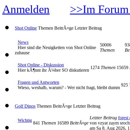
Anmelden
>>Im Forum 
Shot Online
Themen
BeitrÃ¤ge
Letzter Beitrag
News
50006
93
Hier sind die Neuigkeiten von Shot Online
Themen
Be
zuhause
Shot Online - Diskussion
1274
Themen
15659
Hier kÃ¶nnt ihr Ã¼ber SO diskutieren
Fragen und Antworten
925
Wieso, weshalb, warum? - Wer nicht fragt, bleibt dumm
Golf Dinos
Themen
BeitrÃ¤ge
Letzter Beitrag
Letzter Beitrag
forest 
Wichtig
841
Themen
16589
BeitrÃ¤ge
von vzyat zaym sroc
am Sa 8. Aug 2026, 1