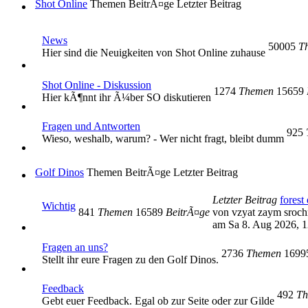
Shot Online
Themen
BeitrÃ¤ge
Letzter Beitrag
News
50005
T
Hier sind die Neuigkeiten von Shot Online zuhause
Shot Online - Diskussion
1274
Themen
15659
Hier kÃ¶nnt ihr Ã¼ber SO diskutieren
Fragen und Antworten
925
Wieso, weshalb, warum? - Wer nicht fragt, bleibt dumm
Golf Dinos
Themen
BeitrÃ¤ge
Letzter Beitrag
Letzter Beitrag
forest 
Wichtig
841
Themen
16589
BeitrÃ¤ge
von vzyat zaym sroc
am Sa 8. Aug 2026, 1
Fragen an uns?
2736
Themen
169
Stellt ihr eure Fragen zu den Golf Dinos.
Feedback
492
Th
Gebt euer Feedback. Egal ob zur Seite oder zur Gilde