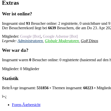
Extras
Wer ist online?
Insgesamt sind
93
Besucher online: 2 registrierte, 0 unsichtbare und
Der Besucherrekord liegt bei
6639
Besuchern, die am Do 23. Apr 2026
Mitglieder:
Google [Bot]
,
Google Adsense [Bot]
Legende:
Administratoren
,
Globale Moderatoren
,
Golf Dinos
Wer war da?
Insgesamt waren
0
Besucher online: 0 registrierte (basierend auf den
Mitglieder: 0 Mitglieder
Statistik
BeitrÃ¤ge insgesamt:
531856
• Themen insgesamt:
60223
• Mitglied
ï»¿
Foren-Ãœbersicht