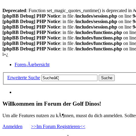
Deprecated
: Function set_magic_quotes_runtime() is deprecated in
/
[phpBB Debug] PHP Notice
: in file
/includes/session.php
on line
9
[phpBB Debug] PHP Notice
: in file
/includes/session.php
on line
9
[phpBB Debug] PHP Notice
: in file
/includes/session.php
on line
9
[phpBB Debug] PHP Notice
: in file
/includes/functions.php
on lin
[phpBB Debug] PHP Notice
: in file
/includes/functions.php
on lin
[phpBB Debug] PHP Notice
: in file
/includes/functions.php
on lin
[phpBB Debug] PHP Notice
: in file
/includes/functions.php
on lin
ï»¿
Foren-Ãœbersicht
Erweiterte Suche
Willkommen im Forum der Golf Dinos!
Um alle Features nutzen zu kÃ¶nnen, musst du dich anmelden. Solltest
Anmelden
>>Im Forum Registrieren<<