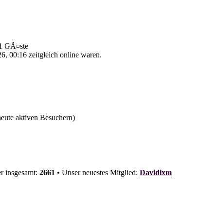
 91 GÃ¤ste
, 00:16 zeitgleich online waren.
 heute aktiven Besuchern)
er insgesamt:
2661
• Unser neuestes Mitglied:
Davidixm