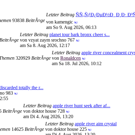
Letzter Beitrag
ÑÑ‚ÑƒÐ¿ÐµÐ½Ð¸ Ð¸Ð· Ð³
hemen
93838
BeitrÃ¤ge
von kamengic
am So 9. Aug 2026, 06:13
Letzter Beitrag
planet tour bark bronx cheer s...
BeitrÃ¤ge
von vzyat zaym srochno 767
am Sa 8. Aug 2026, 12:17
Letzter Beitrag
apple river concealment crys
Themen
320929
BeitrÃ¤ge
von
Ronaldcen
am Sa 18. Jul 2026, 10:12
discarded totally the r...
hno 983
2:55
Letzter Beitrag
apple river hunt seek after af...
95
BeitrÃ¤ge
von doktor house 728
am Di 4. Aug 2026, 13:20
Letzter Beitrag
apple river aim crystal
emen
14625
BeitrÃ¤ge
von doktor house 225
am Di 4. Aug 2026, 13:20