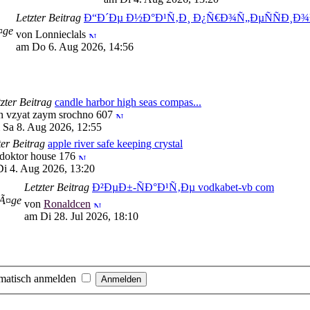
Letzter Beitrag
Ð“Ð´Ðµ Ð½Ð°Ð¹Ñ‚Ð¸ Ð¿Ñ€Ð¾Ñ„ÐµÑÑÐ¸
¤ge
von Lonnieclals
am Do 6. Aug 2026, 14:56
zter Beitrag
candle harbor high seas compas...
n vzyat zaym srochno 607
 Sa 8. Aug 2026, 12:55
ter Beitrag
apple river safe keeping crystal
doktor house 176
i 4. Aug 2026, 13:20
Letzter Beitrag
Ð²ÐµÐ±-ÑÐ°Ð¹Ñ‚Ðµ vodkabet-vb com
rÃ¤ge
von
Ronaldcen
am Di 28. Jul 2026, 18:10
matisch anmelden