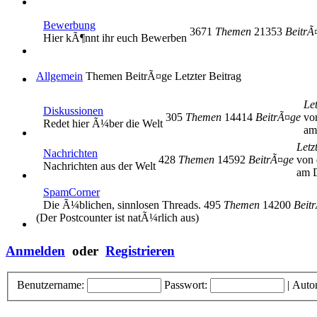
Bewerbung
3671
Themen
21353
BeitrÃ
Hier kÃ¶nnt ihr euch Bewerben
Allgemein
Themen
BeitrÃ¤ge
Letzter Beitrag
Let
Diskussionen
305
Themen
14414
BeitrÃ¤ge
vo
Redet hier Ã¼ber die Welt
am
Letz
Nachrichten
428
Themen
14592
BeitrÃ¤ge
von 
Nachrichten aus der Welt
am D
SpamCorner
Die Ã¼blichen, sinnlosen Threads.
495
Themen
14200
Beit
(Der Postcounter ist natÃ¼rlich aus)
Anmelden
oder
Registrieren
Benutzername:
Passwort:
|
Auto