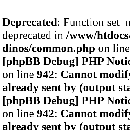
Deprecated
: Function set_
deprecated in
/www/htdocs
dinos/common.php
on lin
[phpBB Debug] PHP Noti
on line
942
:
Cannot modify
already sent by (output s
[phpBB Debug] PHP Noti
on line
942
:
Cannot modify
already sent by (output s