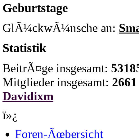
Geburtstage
GlÃ¼ckwÃ¼nsche an:
Sma
Statistik
BeitrÃ¤ge insgesamt:
5318
Mitglieder insgesamt:
2661
Davidixm
ï»¿
Foren-Ãœbersicht