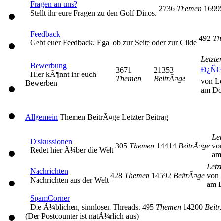
Fragen an uns?
2736
Themen
169
Stellt ihr eure Fragen zu den Golf Dinos.
Feedback
492
Th
Gebt euer Feedback. Egal ob zur Seite oder zur Gilde
Letzte
Bewerbung
Ð¿Ñ€
3671
21353
Hier kÃ¶nnt ihr euch
Themen
BeitrÃ¤ge
von L
Bewerben
am Do
Allgemein
Themen
BeitrÃ¤ge
Letzter Beitrag
Let
Diskussionen
305
Themen
14414
BeitrÃ¤ge
vo
Redet hier Ã¼ber die Welt
am
Letz
Nachrichten
428
Themen
14592
BeitrÃ¤ge
von 
Nachrichten aus der Welt
am D
SpamCorner
Die Ã¼blichen, sinnlosen Threads.
495
Themen
14200
Beit
(Der Postcounter ist natÃ¼rlich aus)