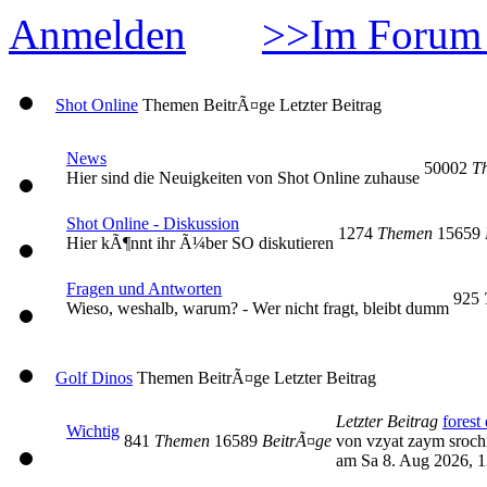
Anmelden
>>Im Forum 
Shot Online
Themen
BeitrÃ¤ge
Letzter Beitrag
News
50002
T
Hier sind die Neuigkeiten von Shot Online zuhause
Shot Online - Diskussion
1274
Themen
15659
Hier kÃ¶nnt ihr Ã¼ber SO diskutieren
Fragen und Antworten
925
Wieso, weshalb, warum? - Wer nicht fragt, bleibt dumm
Golf Dinos
Themen
BeitrÃ¤ge
Letzter Beitrag
Letzter Beitrag
forest 
Wichtig
841
Themen
16589
BeitrÃ¤ge
von vzyat zaym sroc
am Sa 8. Aug 2026, 1