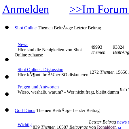
Anmelden
>>Im Forum 
Shot Online
Themen
BeitrÃ¤ge
Letzter Beitrag
News
49993
93824
Hier sind die Neuigkeiten von Shot
Themen
BeitrÃ¤
Online zuhause
Shot Online - Diskussion
1272
Themen
15656
Hier kÃ¶nnt ihr Ã¼ber SO diskutieren
Fragen und Antworten
925
Wieso, weshalb, warum? - Wer nicht fragt, bleibt dumm
Golf Dinos
Themen
BeitrÃ¤ge
Letzter Beitrag
Letzter Beitrag
news c
Wichtig
839
Themen
16587
BeitrÃ¤ge
von
Ronaldcen