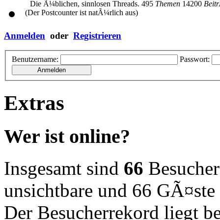
Die Ã¼blichen, sinnlosen Threads.
495
Themen
14200
Beit
(Der Postcounter ist natÃ¼rlich aus)
Anmelden
oder
Registrieren
Benutzername:
Passwort:
Extras
Wer ist online?
Insgesamt sind
66
Besucher o
unsichtbare und 66 GÃ¤ste
Der Besucherrekord liegt b