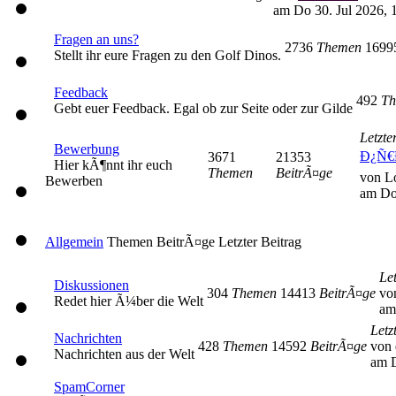
am Do 30. Jul 2026, 
Fragen an uns?
2736
Themen
169
Stellt ihr eure Fragen zu den Golf Dinos.
Feedback
492
Th
Gebt euer Feedback. Egal ob zur Seite oder zur Gilde
Letzte
Bewerbung
Ð¿Ñ€
3671
21353
Hier kÃ¶nnt ihr euch
Themen
BeitrÃ¤ge
von L
Bewerben
am Do
Allgemein
Themen
BeitrÃ¤ge
Letzter Beitrag
Let
Diskussionen
304
Themen
14413
BeitrÃ¤ge
vo
Redet hier Ã¼ber die Welt
am
Letz
Nachrichten
428
Themen
14592
BeitrÃ¤ge
von 
Nachrichten aus der Welt
am D
SpamCorner