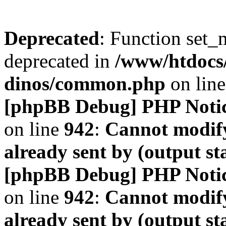
Deprecated
: Function set_
deprecated in
/www/htdocs
dinos/common.php
on lin
[phpBB Debug] PHP Noti
on line
942
:
Cannot modify
already sent by (output s
[phpBB Debug] PHP Noti
on line
942
:
Cannot modify
already sent by (output s