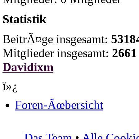
Statistik
BeitrÃ¤ge insgesamt:
5318
Mitglieder insgesamt:
2661
Davidixm
ï»¿
Foren-Ãœbersicht
Das Team
•
Alle Cooki