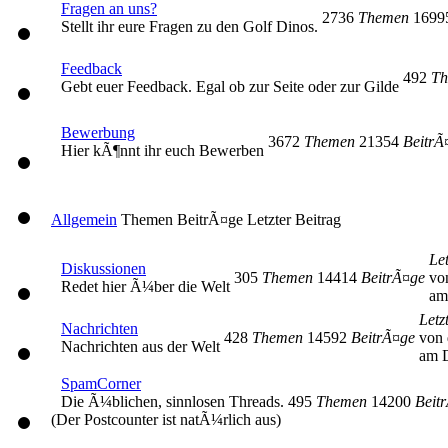
Fragen an uns?
2736
Themen
169
Stellt ihr eure Fragen zu den Golf Dinos.
Feedback
492
Th
Gebt euer Feedback. Egal ob zur Seite oder zur Gilde
Bewerbung
3672
Themen
21354
BeitrÃ
Hier kÃ¶nnt ihr euch Bewerben
Allgemein
Themen
BeitrÃ¤ge
Letzter Beitrag
Let
Diskussionen
305
Themen
14414
BeitrÃ¤ge
vo
Redet hier Ã¼ber die Welt
am
Letz
Nachrichten
428
Themen
14592
BeitrÃ¤ge
von 
Nachrichten aus der Welt
am D
SpamCorner
Die Ã¼blichen, sinnlosen Threads.
495
Themen
14200
Beit
(Der Postcounter ist natÃ¼rlich aus)