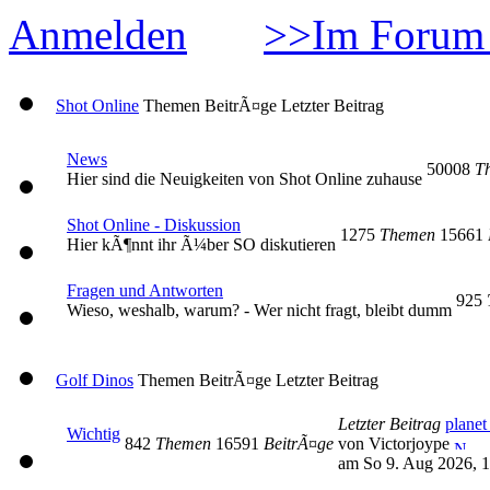
Anmelden
>>Im Forum 
Shot Online
Themen
BeitrÃ¤ge
Letzter Beitrag
News
50008
T
Hier sind die Neuigkeiten von Shot Online zuhause
Shot Online - Diskussion
1275
Themen
15661
Hier kÃ¶nnt ihr Ã¼ber SO diskutieren
Fragen und Antworten
925
Wieso, weshalb, warum? - Wer nicht fragt, bleibt dumm
Golf Dinos
Themen
BeitrÃ¤ge
Letzter Beitrag
Letzter Beitrag
planet
Wichtig
842
Themen
16591
BeitrÃ¤ge
von Victorjoype
am So 9. Aug 2026, 