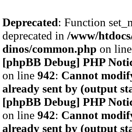
Deprecated
: Function set_
deprecated in
/www/htdocs
dinos/common.php
on lin
[phpBB Debug] PHP Noti
on line
942
:
Cannot modify
already sent by (output s
[phpBB Debug] PHP Noti
on line
942
:
Cannot modify
already sent by (output s