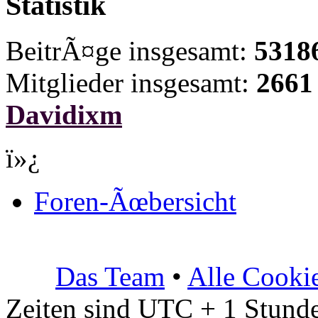
Statistik
BeitrÃ¤ge insgesamt:
5318
Mitglieder insgesamt:
2661
Davidixm
ï»¿
Foren-Ãœbersicht
Das Team
•
Alle Cooki
Zeiten sind UTC + 1 Stunde