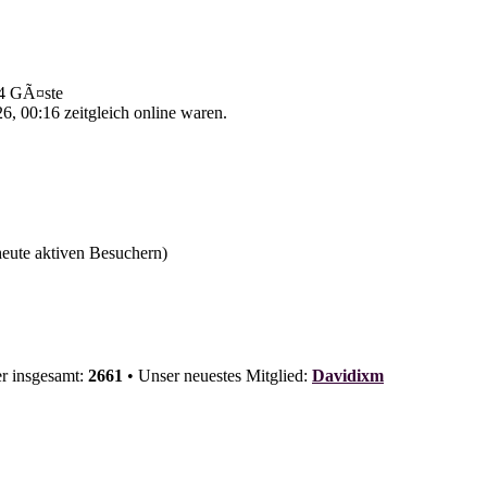
 84 GÃ¤ste
, 00:16 zeitgleich online waren.
 heute aktiven Besuchern)
er insgesamt:
2661
• Unser neuestes Mitglied:
Davidixm