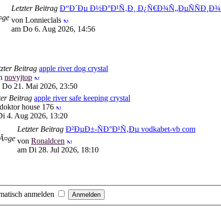
Letzter Beitrag
Ð“Ð´Ðµ Ð½Ð°Ð¹Ñ‚Ð¸ Ð¿Ñ€Ð¾Ñ„ÐµÑÑÐ¸
¤ge
von Lonnieclals
am Do 6. Aug 2026, 14:56
zter Beitrag
apple river dog crystal
n
novyjtop
 Do 21. Mai 2026, 23:50
ter Beitrag
apple river safe keeping crystal
doktor house 176
i 4. Aug 2026, 13:20
Letzter Beitrag
Ð²ÐµÐ±-ÑÐ°Ð¹Ñ‚Ðµ vodkabet-vb com
rÃ¤ge
von
Ronaldcen
am Di 28. Jul 2026, 18:10
matisch anmelden