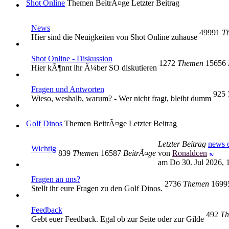
Shot Online
Themen
BeitrÃ¤ge
Letzter Beitrag
News
49991
T
Hier sind die Neuigkeiten von Shot Online zuhause
Shot Online - Diskussion
1272
Themen
15656
Hier kÃ¶nnt ihr Ã¼ber SO diskutieren
Fragen und Antworten
925
Wieso, weshalb, warum? - Wer nicht fragt, bleibt dumm
Golf Dinos
Themen
BeitrÃ¤ge
Letzter Beitrag
Letzter Beitrag
news c
Wichtig
839
Themen
16587
BeitrÃ¤ge
von
Ronaldcen
am Do 30. Jul 2026, 
Fragen an uns?
2736
Themen
169
Stellt ihr eure Fragen zu den Golf Dinos.
Feedback
492
Th
Gebt euer Feedback. Egal ob zur Seite oder zur Gilde