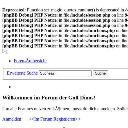
Deprecated
: Function set_magic_quotes_runtime() is deprecated in
/
[phpBB Debug] PHP Notice
: in file
/includes/session.php
on line
9
[phpBB Debug] PHP Notice
: in file
/includes/session.php
on line
9
[phpBB Debug] PHP Notice
: in file
/includes/session.php
on line
9
[phpBB Debug] PHP Notice
: in file
/includes/functions.php
on lin
[phpBB Debug] PHP Notice
: in file
/includes/functions.php
on lin
[phpBB Debug] PHP Notice
: in file
/includes/functions.php
on lin
[phpBB Debug] PHP Notice
: in file
/includes/functions.php
on lin
ï»¿
Foren-Ãœbersicht
Erweiterte Suche
Willkommen im Forum der Golf Dinos!
Um alle Features nutzen zu kÃ¶nnen, musst du dich anmelden. Solltest
Anmelden
>>Im Forum Registrieren<<