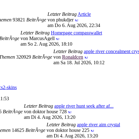
Letzter Beitrag
Article
hemen
93821
BeitrÃ¤ge
von phukdjer
am Do 6. Aug 2026, 22:34
Letzter Beitrag
Homepage compasswallet
BeitrÃ¤ge
von MarcusAgell
am So 2. Aug 2026, 18:10
Letzter Beitrag
apple river concealment crys
Themen
320929
BeitrÃ¤ge
von
Ronaldcen
am Sa 18. Jul 2026, 10:12
s2-skins
11:53
Letzter Beitrag
apple river hunt seek after af...
95
BeitrÃ¤ge
von doktor house 728
am Di 4. Aug 2026, 13:20
Letzter Beitrag
apple river aim crystal
emen
14625
BeitrÃ¤ge
von doktor house 225
am Di 4. Aug 2026, 13:20