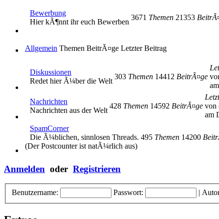
Bewerbung
3671
Themen
21353
BeitrÃ
Hier kÃ¶nnt ihr euch Bewerben
Allgemein
Themen
BeitrÃ¤ge
Letzter Beitrag
Let
Diskussionen
303
Themen
14412
BeitrÃ¤ge
vo
Redet hier Ã¼ber die Welt
am
Letz
Nachrichten
428
Themen
14592
BeitrÃ¤ge
von 
Nachrichten aus der Welt
am D
SpamCorner
Die Ã¼blichen, sinnlosen Threads.
495
Themen
14200
Beit
(Der Postcounter ist natÃ¼rlich aus)
Anmelden
oder
Registrieren
Benutzername:
Passwort:
|
Auto