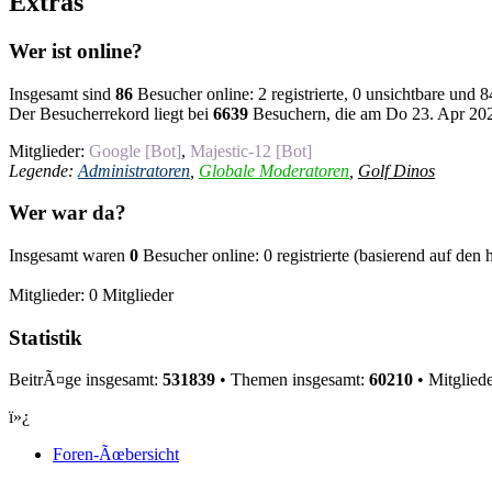
Extras
Wer ist online?
Insgesamt sind
86
Besucher online: 2 registrierte, 0 unsichtbare und
Der Besucherrekord liegt bei
6639
Besuchern, die am Do 23. Apr 2026
Mitglieder:
Google [Bot]
,
Majestic-12 [Bot]
Legende:
Administratoren
,
Globale Moderatoren
,
Golf Dinos
Wer war da?
Insgesamt waren
0
Besucher online: 0 registrierte (basierend auf den
Mitglieder: 0 Mitglieder
Statistik
BeitrÃ¤ge insgesamt:
531839
• Themen insgesamt:
60210
• Mitglied
ï»¿
Foren-Ãœbersicht