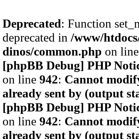
Deprecated
: Function set_
deprecated in
/www/htdocs
dinos/common.php
on lin
[phpBB Debug] PHP Noti
on line
942
:
Cannot modify
already sent by (output s
[phpBB Debug] PHP Noti
on line
942
:
Cannot modify
already sent by (output s