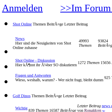
Anmelden
>>Im Forum 
Shot Online
Themen
BeitrÃ¤ge
Letzter Beitrag
News
49993
93824
Hier sind die Neuigkeiten von Shot
Themen
BeitrÃ¤
Online zuhause
Shot Online - Diskussion
1272
Themen
15656
Hier kÃ¶nnt ihr Ã¼ber SO diskutieren
Fragen und Antworten
925
Wieso, weshalb, warum? - Wer nicht fragt, bleibt dumm
Golf Dinos
Themen
BeitrÃ¤ge
Letzter Beitrag
Letzter Beitrag
news c
Wichtig
839
Themen
16587
BeitrÃ¤ge
von
Ronaldcen