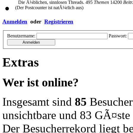
Die Ã¼blichen, sinnlosen Threads.
495
Themen
14200
Beit
(Der Postcounter ist natÃ¼rlich aus)
Anmelden
oder
Registrieren
Benutzername:
Passwort:
Extras
Wer ist online?
Insgesamt sind
85
Besucher o
unsichtbare und 83 GÃ¤ste
Der Besucherrekord liegt b