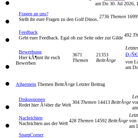
am Do 30. Jul 2026, 
Fragen an uns?
2736
Themen
169
Stellt ihr eure Fragen zu den Golf Dinos.
Feedback
492
Th
Gebt euer Feedback. Egal ob zur Seite oder zur Gilde
Letzte
Bewerbung
Ð¿Ñ€
3671
21353
Hier kÃ¶nnt ihr euch
Themen
BeitrÃ¤ge
von L
Bewerben
am Do
Allgemein
Themen
BeitrÃ¤ge
Letzter Beitrag
Let
Diskussionen
304
Themen
14413
BeitrÃ¤ge
vo
Redet hier Ã¼ber die Welt
am
Letz
Nachrichten
428
Themen
14592
BeitrÃ¤ge
von 
Nachrichten aus der Welt
am D
SpamCorner