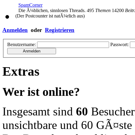
SpamCorner
Die Ã¼blichen, sinnlosen Threads.
495
Themen
14200
Beit
(Der Postcounter ist natÃ¼rlich aus)
Anmelden
oder
Registrieren
Benutzername:
Passwort:
Extras
Wer ist online?
Insgesamt sind
60
Besucher o
unsichtbare und 60 GÃ¤ste