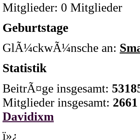
Mitglieder: 0 Mitglieder
Geburtstage
GlÃ¼ckwÃ¼nsche an:
Sma
Statistik
BeitrÃ¤ge insgesamt:
5318
Mitglieder insgesamt:
2661
Davidixm
ï»¿