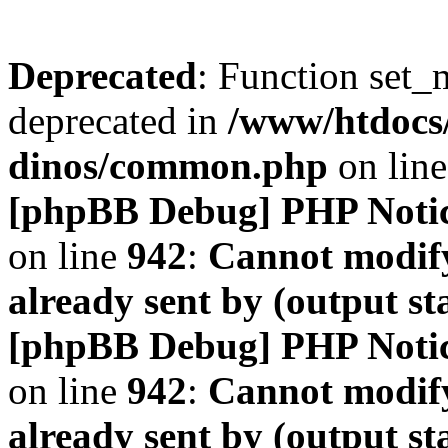
Deprecated
: Function set_
deprecated in
/www/htdocs
dinos/common.php
on lin
[phpBB Debug] PHP Noti
on line
942
:
Cannot modify
already sent by (output s
[phpBB Debug] PHP Noti
on line
942
:
Cannot modify
already sent by (output s