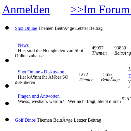
Anmelden
>>Im Forum 
Shot Online
Themen
BeitrÃ¤ge
Letzter Beitrag
News
49997
93830
Hier sind die Neuigkeiten von Shot
Themen
BeitrÃ¤g
Online zuhause
L
Shot Online - Diskussion
1272
15657
Ð
Hier kÃ¶nnt ihr Ã¼ber SO
Themen
BeitrÃ¤ge
v
diskutieren
a
Fragen und Antworten
925
Wieso, weshalb, warum? - Wer nicht fragt, bleibt dumm
Golf Dinos
Themen
BeitrÃ¤ge
Letzter Beitrag