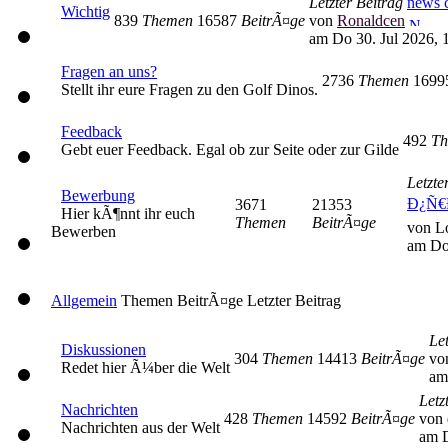
Letzter Beitrag
news c
Wichtig
839
Themen
16587
BeitrÃ¤ge
von
Ronaldcen
am Do 30. Jul 2026, 
Fragen an uns?
2736
Themen
169
Stellt ihr eure Fragen zu den Golf Dinos.
Feedback
492
Th
Gebt euer Feedback. Egal ob zur Seite oder zur Gilde
Letzte
Bewerbung
Ð¿Ñ€
3671
21353
Hier kÃ¶nnt ihr euch
Themen
BeitrÃ¤ge
von L
Bewerben
am Do
Allgemein
Themen
BeitrÃ¤ge
Letzter Beitrag
Let
Diskussionen
304
Themen
14413
BeitrÃ¤ge
vo
Redet hier Ã¼ber die Welt
am
Letz
Nachrichten
428
Themen
14592
BeitrÃ¤ge
von 
Nachrichten aus der Welt
am D