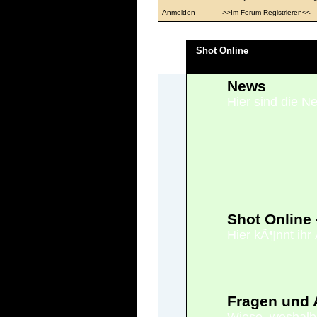
Anmelden
>>Im Forum Registrieren<<
Shot Online
News
Hier sind die N
Shot Online 
Hier kÃ¶nnt ihr
Fragen und 