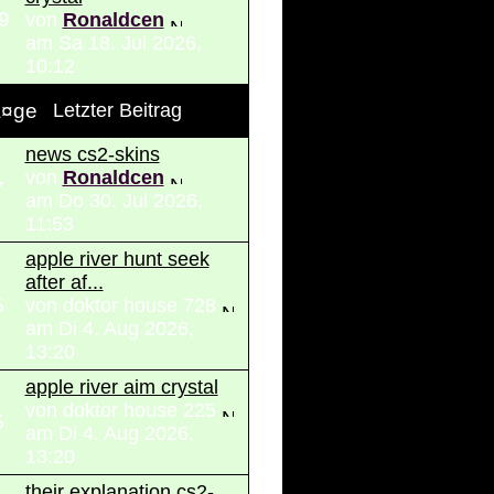
9
von
Ronaldcen
am Sa 18. Jul 2026,
10:12
Ã¤ge
Letzter Beitrag
news cs2-skins
von
Ronaldcen
7
am Do 30. Jul 2026,
11:53
apple river hunt seek
after af...
5
von doktor house 728
am Di 4. Aug 2026,
13:20
apple river aim crystal
von doktor house 225
5
am Di 4. Aug 2026,
13:20
their explanation cs2-