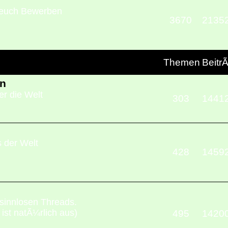
r euch Bewerben
3670
2135
Themen
Beitr
n
r die Welt
303
1441
 der Welt
428
1459
sinnlosen Threads.
ist natÃ¼rlich aus)
495
1420