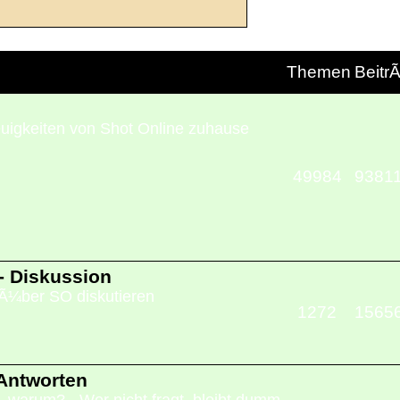
Themen
Beitr
euigkeiten von Shot Online zuhause
49984
9381
- Diskussion
 Ã¼ber SO diskutieren
1272
1565
Antworten