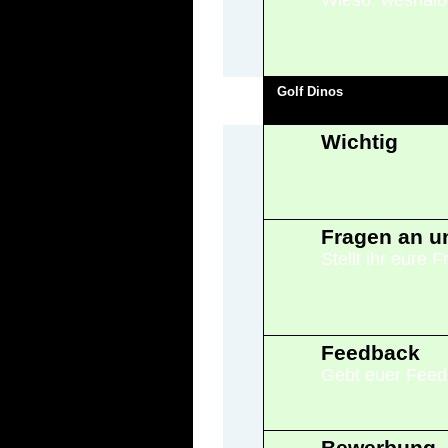
Wieso, weshalb,
Golf Dinos
Wichtig
Fragen an u
Stellt ihr eure 
Feedback
Gebt euer Feedb
Bewerbung