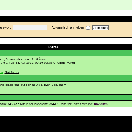
asswort:
|
Automatisch anmelden
Extras
erter, 0 unsichtbare und 71 GÃ¤ste
die am Do 23. Apr 2026, 00:16 zeitgleich online waren.
en
,
Golf Dinos
ierte (basierend auf den heute aktiven Besuchern)
esamt:
60202
• Mitglieder insgesamt:
2661
• Unser neuestes Mitglied:
Davidixm