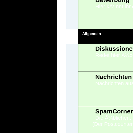
Hier kÃ¶nnt ih
Allgemein
Diskussione
Redet hier Ã¼be
Nachrichten
Nachrichten aus
SpamCorner
Die Ã¼blichen, 
(Der Postcounter 