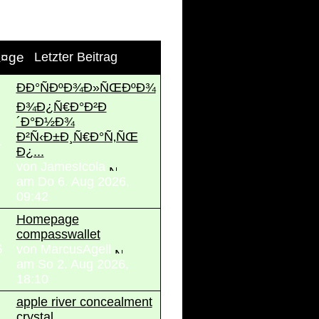
Ã¤ge
Letzter Beitrag
ÐÐ°ÑÐºÐ¾Ð»ÑŒÐºÐ¾
Ð¾Ð¿Ñ€Ð°Ð²Ð
´Ð°Ð½Ð¾
Ð²Ñ‹Ð±Ð¸Ñ€Ð°Ñ‚ÑŒ
1
Ð¿...
von JamesIcola
am Do 6. Aug 2026,
09:42
Homepage
compasswallet
6
von MarcusAgell
am So 2. Aug 2026,
18:10
apple river concealment
crystal