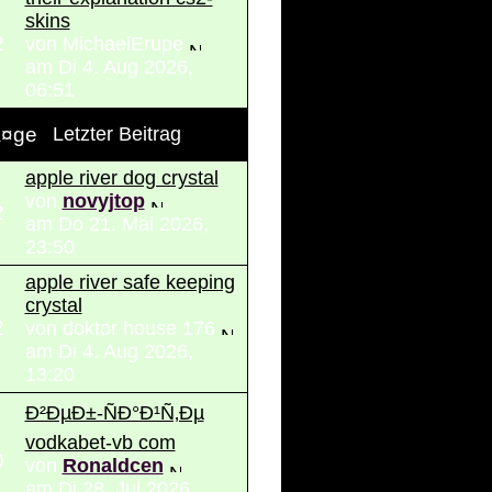
skins
2
von MichaelErupe
am Di 4. Aug 2026,
06:51
Ã¤ge
Letzter Beitrag
apple river dog crystal
von
novyjtop
2
am Do 21. Mai 2026,
23:50
apple river safe keeping
crystal
2
von doktor house 176
am Di 4. Aug 2026,
13:20
Ð²ÐµÐ±-ÑÐ°Ð¹Ñ‚Ðµ
vodkabet-vb com
0
von
Ronaldcen
am Di 28. Jul 2026,