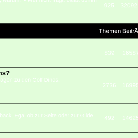
 warum? - Wer nicht fragt, bleibt dumm
925
32092
Themen
Beitr
839
1658
ns?
Fragen zu den Golf Dinos.
2736
1699
ack. Egal ob zur Seite oder zur Gilde
492
1462