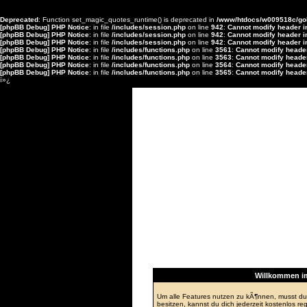
Deprecated
: Function set_magic_quotes_runtime() is deprecated in
/www/htdocs/w009518c/go
[phpBB Debug] PHP Notice
: in file
/includes/session.php
on line
942
:
Cannot modify header in
[phpBB Debug] PHP Notice
: in file
/includes/session.php
on line
942
:
Cannot modify header in
[phpBB Debug] PHP Notice
: in file
/includes/session.php
on line
942
:
Cannot modify header in
[phpBB Debug] PHP Notice
: in file
/includes/functions.php
on line
3561
:
Cannot modify header
[phpBB Debug] PHP Notice
: in file
/includes/functions.php
on line
3563
:
Cannot modify header
[phpBB Debug] PHP Notice
: in file
/includes/functions.php
on line
3564
:
Cannot modify header
[phpBB Debug] PHP Notice
: in file
/includes/functions.php
on line
3565
:
Cannot modify header
ï»¿
Foren-Ãœb
Willkommen im
Um alle Features nutzen zu kÃ¶nnen, musst du
besitzen, kannst du dich jederzeit kostenlos regi