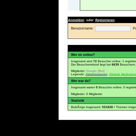
Anmelden
oder
Registrieren
Benutzername:
P
Wer ist online?
Insgesamt sind
72
Besucher online: 1 registri
Der Besucherrekord liegt bei
6639
Besuchern, 
Mitglieder:
Google [Bot]
Legende:
Administratoren
,
Globale Moderator
Wer war da?
Insgesamt waren
0
Besucher online: 0 registr
Mitglieder: 0 Mitglieder
Statistik
BeitrÃ¤ge insgesamt:
531828
• Themen insg
ï»¿
Foren-Ãœbersicht