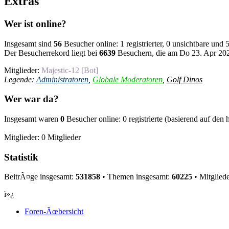
Extras
Wer ist online?
Insgesamt sind
56
Besucher online: 1 registrierter, 0 unsichtbare und
Der Besucherrekord liegt bei
6639
Besuchern, die am Do 23. Apr 2026
Mitglieder:
Majestic-12 [Bot]
Legende:
Administratoren
,
Globale Moderatoren
,
Golf Dinos
Wer war da?
Insgesamt waren
0
Besucher online: 0 registrierte (basierend auf den
Mitglieder: 0 Mitglieder
Statistik
BeitrÃ¤ge insgesamt:
531858
• Themen insgesamt:
60225
• Mitglied
ï»¿
Foren-Ãœbersicht