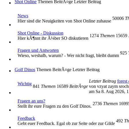
Shot Online
Themen
BeitrÃ¤ge
Letzter Beitrag
News
50006
T
Hier sind die Neuigkeiten von Shot Online zuhause
Shot Online - Diskussion
1274
Themen
15659
Hier kÃ¶nnt ihr Ã¼ber SO diskutieren
Fragen und Antworten
925
Wieso, weshalb, warum? - Wer nicht fragt, bleibt dumm
Golf Dinos
Themen
BeitrÃ¤ge
Letzter Beitrag
Letzter Beitrag
forest 
Wichtig
841
Themen
16589
BeitrÃ¤ge
von vzyat zaym sroc
am Sa 8. Aug 2026, 1
Fragen an uns?
2736
Themen
169
Stellt ihr eure Fragen zu den Golf Dinos.
Feedback
492
Th
Gebt euer Feedback. Egal ob zur Seite oder zur Gilde