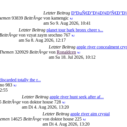
Letzter Beitrag
ÐºÐµÑ€Ð°Ð¼Ð¾Ð³Ñ€Ð°Ð½
hemen
93839
BeitrÃ¤ge
von kamengic
am So 9. Aug 2026, 10:41
Letzter Beitrag
planet tour bark bronx cheer s...
BeitrÃ¤ge
von vzyat zaym srochno 767
am Sa 8. Aug 2026, 12:17
Letzter Beitrag
apple river concealment crys
Themen
320929
BeitrÃ¤ge
von
Ronaldcen
am Sa 18. Jul 2026, 10:12
discarded totally the r...
hno 983
2:55
Letzter Beitrag
apple river hunt seek after af...
95
BeitrÃ¤ge
von doktor house 728
am Di 4. Aug 2026, 13:20
Letzter Beitrag
apple river aim crystal
emen
14625
BeitrÃ¤ge
von doktor house 225
am Di 4. Aug 2026, 13:20