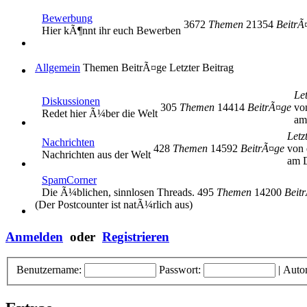
Bewerbung
3672
Themen
21354
BeitrÃ
Hier kÃ¶nnt ihr euch Bewerben
Allgemein
Themen
BeitrÃ¤ge
Letzter Beitrag
Let
Diskussionen
305
Themen
14414
BeitrÃ¤ge
vo
Redet hier Ã¼ber die Welt
am
Letz
Nachrichten
428
Themen
14592
BeitrÃ¤ge
von 
Nachrichten aus der Welt
am D
SpamCorner
Die Ã¼blichen, sinnlosen Threads.
495
Themen
14200
Beit
(Der Postcounter ist natÃ¼rlich aus)
Anmelden
oder
Registrieren
Benutzername:
Passwort:
|
Auto