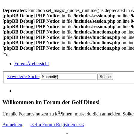
Deprecated
: Function set_magic_quotes_runtime() is deprecated in
/
[phpBB Debug] PHP Notice
: in file
/includes/session.php
on line
9
[phpBB Debug] PHP Notice
: in file
/includes/session.php
on line
9
[phpBB Debug] PHP Notice
: in file
/includes/session.php
on line
9
[phpBB Debug] PHP Notice
: in file
/includes/functions.php
on lin
[phpBB Debug] PHP Notice
: in file
/includes/functions.php
on lin
[phpBB Debug] PHP Notice
: in file
/includes/functions.php
on lin
[phpBB Debug] PHP Notice
: in file
/includes/functions.php
on lin
ï»¿
Foren-Ãœbersicht
Erweiterte Suche
Willkommen im Forum der Golf Dinos!
Um alle Features nutzen zu kÃ¶nnen, musst du dich anmelden. Solltest
Anmelden
>>Im Forum Registrieren<<