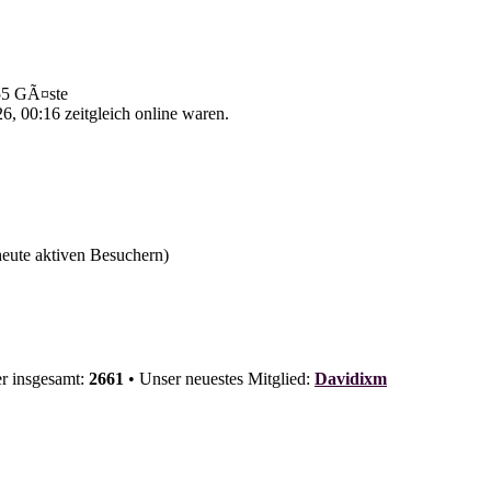
 55 GÃ¤ste
, 00:16 zeitgleich online waren.
 heute aktiven Besuchern)
er insgesamt:
2661
• Unser neuestes Mitglied:
Davidixm