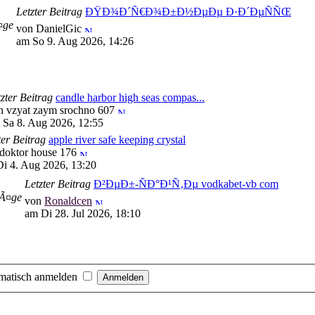
Letzter Beitrag
ÐŸÐ¾Ð´Ñ€Ð¾Ð±Ð½ÐµÐµ Ð·Ð´ÐµÑÑŒ
¤ge
von DanielGic
am So 9. Aug 2026, 14:26
zter Beitrag
candle harbor high seas compas...
n vzyat zaym srochno 607
 Sa 8. Aug 2026, 12:55
ter Beitrag
apple river safe keeping crystal
doktor house 176
i 4. Aug 2026, 13:20
Letzter Beitrag
Ð²ÐµÐ±-ÑÐ°Ð¹Ñ‚Ðµ vodkabet-vb com
rÃ¤ge
von
Ronaldcen
am Di 28. Jul 2026, 18:10
matisch anmelden