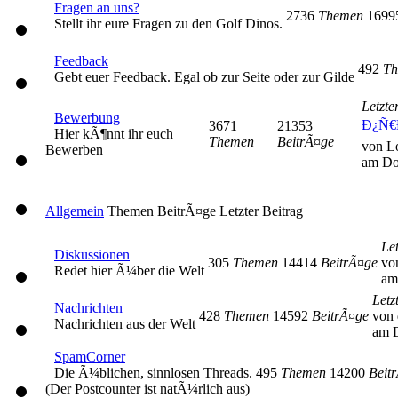
Fragen an uns?
2736
Themen
169
Stellt ihr eure Fragen zu den Golf Dinos.
Feedback
492
Th
Gebt euer Feedback. Egal ob zur Seite oder zur Gilde
Letzte
Bewerbung
Ð¿Ñ€
3671
21353
Hier kÃ¶nnt ihr euch
Themen
BeitrÃ¤ge
von L
Bewerben
am Do
Allgemein
Themen
BeitrÃ¤ge
Letzter Beitrag
Let
Diskussionen
305
Themen
14414
BeitrÃ¤ge
vo
Redet hier Ã¼ber die Welt
am
Letz
Nachrichten
428
Themen
14592
BeitrÃ¤ge
von 
Nachrichten aus der Welt
am D
SpamCorner
Die Ã¼blichen, sinnlosen Threads.
495
Themen
14200
Beit
(Der Postcounter ist natÃ¼rlich aus)