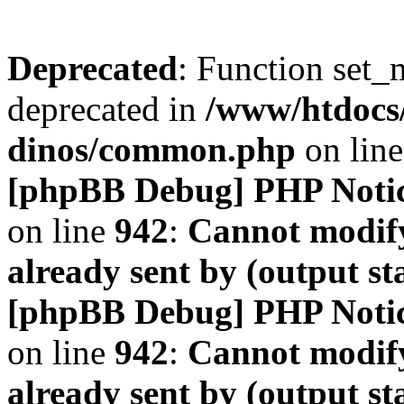
Deprecated
: Function set_
deprecated in
/www/htdocs
dinos/common.php
on lin
[phpBB Debug] PHP Noti
on line
942
:
Cannot modify
already sent by (output s
[phpBB Debug] PHP Noti
on line
942
:
Cannot modify
already sent by (output s