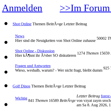
Anmelden
>>Im Forum 
Shot Online
Themen
BeitrÃ¤ge
Letzter Beitrag
News
50002
T
Hier sind die Neuigkeiten von Shot Online zuhause
Shot Online - Diskussion
1274
Themen
15659
Hier kÃ¶nnt ihr Ã¼ber SO diskutieren
Fragen und Antworten
925
Wieso, weshalb, warum? - Wer nicht fragt, bleibt dumm
Golf Dinos
Themen
BeitrÃ¤ge
Letzter Beitrag
Letzter Beitrag
forest 
Wichtig
841
Themen
16589
BeitrÃ¤ge
von vzyat zaym sroc
am Sa 8. Aug 2026, 1