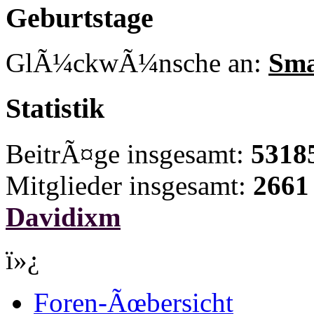
Geburtstage
GlÃ¼ckwÃ¼nsche an:
Sma
Statistik
BeitrÃ¤ge insgesamt:
5318
Mitglieder insgesamt:
2661
Davidixm
ï»¿
Foren-Ãœbersicht