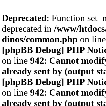
Deprecated
: Function set_
deprecated in
/www/htdocs
dinos/common.php
on lin
[phpBB Debug] PHP Noti
on line
942
:
Cannot modify
already sent by (output s
[phpBB Debug] PHP Noti
on line
942
:
Cannot modify
already sent by (output s