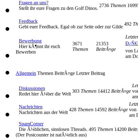
Fragen an uns?
2736
Themen
169
Stellt ihr eure Fragen zu den Golf Dinos.
Feedback
492
Th
Gebt euer Feedback. Egal ob zur Seite oder zur Gilde
Letzte
Bewerbung
Ð¿Ñ€
3671
21353
Hier kÃ¶nnt ihr euch
Themen
BeitrÃ¤ge
von L
Bewerben
am Do
Allgemein
Themen
BeitrÃ¤ge
Letzter Beitrag
Let
Diskussionen
303
Themen
14412
BeitrÃ¤ge
vo
Redet hier Ã¼ber die Welt
am
Letz
Nachrichten
428
Themen
14592
BeitrÃ¤ge
von 
Nachrichten aus der Welt
am D
SpamCorner
Die Ã¼blichen, sinnlosen Threads.
495
Themen
14200
Beit
(Der Postcounter ist natÃ¼rlich aus)