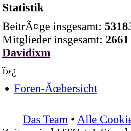
Statistik
BeitrÃ¤ge insgesamt:
5318
Mitglieder insgesamt:
2661
Davidixm
ï»¿
Foren-Ãœbersicht
Das Team
•
Alle Cooki