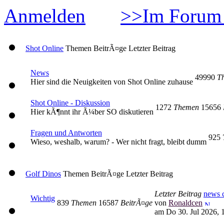
Anmelden
>>Im Forum 
Shot Online
Themen
BeitrÃ¤ge
Letzter Beitrag
News
49990
T
Hier sind die Neuigkeiten von Shot Online zuhause
Shot Online - Diskussion
1272
Themen
15656
Hier kÃ¶nnt ihr Ã¼ber SO diskutieren
Fragen und Antworten
925
Wieso, weshalb, warum? - Wer nicht fragt, bleibt dumm
Golf Dinos
Themen
BeitrÃ¤ge
Letzter Beitrag
Letzter Beitrag
news c
Wichtig
839
Themen
16587
BeitrÃ¤ge
von
Ronaldcen
am Do 30. Jul 2026, 