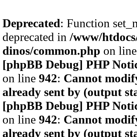
Deprecated
: Function set_
deprecated in
/www/htdocs
dinos/common.php
on lin
[phpBB Debug] PHP Noti
on line
942
:
Cannot modify
already sent by (output s
[phpBB Debug] PHP Noti
on line
942
:
Cannot modify
already sent by (output s