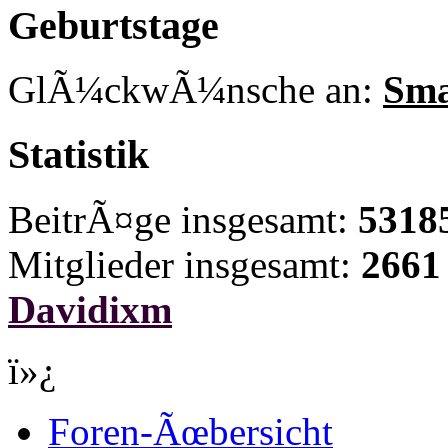
Geburtstage
GlÃ¼ckwÃ¼nsche an:
Sma
Statistik
BeitrÃ¤ge insgesamt:
5318
Mitglieder insgesamt:
2661
Davidixm
ï»¿
Foren-Ãœbersicht