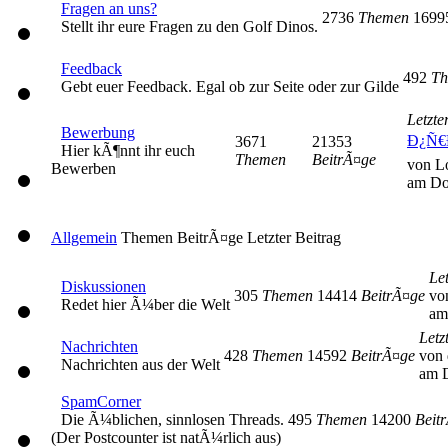
Fragen an uns?
2736
Themen
169
Stellt ihr eure Fragen zu den Golf Dinos.
Feedback
492
Th
Gebt euer Feedback. Egal ob zur Seite oder zur Gilde
Letzte
Bewerbung
Ð¿Ñ€
3671
21353
Hier kÃ¶nnt ihr euch
Themen
BeitrÃ¤ge
von L
Bewerben
am Do
Allgemein
Themen
BeitrÃ¤ge
Letzter Beitrag
Let
Diskussionen
305
Themen
14414
BeitrÃ¤ge
vo
Redet hier Ã¼ber die Welt
am
Letz
Nachrichten
428
Themen
14592
BeitrÃ¤ge
von 
Nachrichten aus der Welt
am D
SpamCorner
Die Ã¼blichen, sinnlosen Threads.
495
Themen
14200
Beit
(Der Postcounter ist natÃ¼rlich aus)