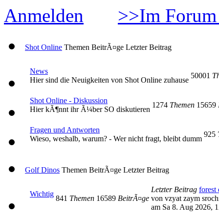
Anmelden
>>Im Forum 
Shot Online
Themen
BeitrÃ¤ge
Letzter Beitrag
News
50001
T
Hier sind die Neuigkeiten von Shot Online zuhause
Shot Online - Diskussion
1274
Themen
15659
Hier kÃ¶nnt ihr Ã¼ber SO diskutieren
Fragen und Antworten
925
Wieso, weshalb, warum? - Wer nicht fragt, bleibt dumm
Golf Dinos
Themen
BeitrÃ¤ge
Letzter Beitrag
Letzter Beitrag
forest 
Wichtig
841
Themen
16589
BeitrÃ¤ge
von vzyat zaym sroc
am Sa 8. Aug 2026, 1