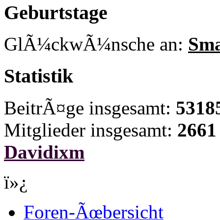
Geburtstage
GlÃ¼ckwÃ¼nsche an:
Sma
Statistik
BeitrÃ¤ge insgesamt:
5318
Mitglieder insgesamt:
2661
Davidixm
ï»¿
Foren-Ãœbersicht