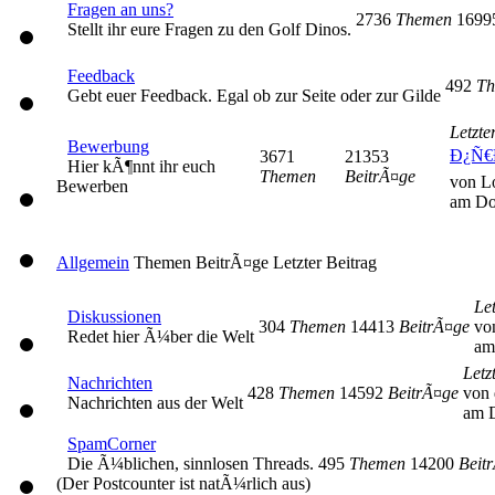
Fragen an uns?
2736
Themen
169
Stellt ihr eure Fragen zu den Golf Dinos.
Feedback
492
Th
Gebt euer Feedback. Egal ob zur Seite oder zur Gilde
Letzte
Bewerbung
Ð¿Ñ€
3671
21353
Hier kÃ¶nnt ihr euch
Themen
BeitrÃ¤ge
von L
Bewerben
am Do
Allgemein
Themen
BeitrÃ¤ge
Letzter Beitrag
Let
Diskussionen
304
Themen
14413
BeitrÃ¤ge
vo
Redet hier Ã¼ber die Welt
am
Letz
Nachrichten
428
Themen
14592
BeitrÃ¤ge
von 
Nachrichten aus der Welt
am D
SpamCorner
Die Ã¼blichen, sinnlosen Threads.
495
Themen
14200
Beit
(Der Postcounter ist natÃ¼rlich aus)