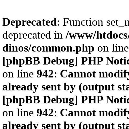
Deprecated
: Function set_
deprecated in
/www/htdocs
dinos/common.php
on lin
[phpBB Debug] PHP Noti
on line
942
:
Cannot modify
already sent by (output s
[phpBB Debug] PHP Noti
on line
942
:
Cannot modify
already sent by (output s