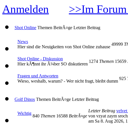
Anmelden
>>Im Forum 
Shot Online
Themen
BeitrÃ¤ge
Letzter Beitrag
News
49999
T
Hier sind die Neuigkeiten von Shot Online zuhause
Shot Online - Diskussion
1274
Themen
15659
Hier kÃ¶nnt ihr Ã¼ber SO diskutieren
Fragen und Antworten
925
Wieso, weshalb, warum? - Wer nicht fragt, bleibt dumm
Golf Dinos
Themen
BeitrÃ¤ge
Letzter Beitrag
Letzter Beitrag
velvet
Wichtig
840
Themen
16588
BeitrÃ¤ge
von vzyat zaym sroc
am Sa 8. Aug 2026, 1